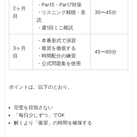
・Part5・Part7対策
2ヶ月
・リスニング精聴・音
30〜45分
目
読
・週1回ミニ模試
・本番形式で演習
3ヶ月
・復習を徹底する
45〜60分
目
・時間配分の練習
・公式問題集を使用
ポイントは、以下のとおり。
完璧を目指さない
「毎日少しずつ」でOK
解くより「復習」の時間を確保する