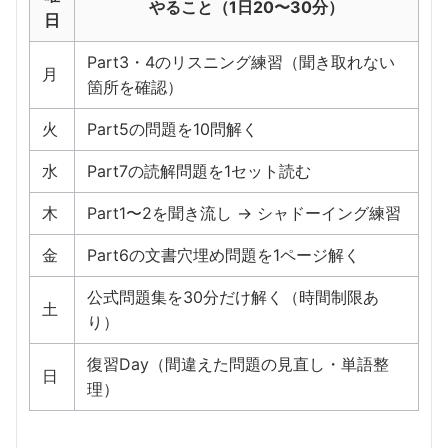
やること（1日20〜30分）
日
Part3・4のリスニング練習（聞き取れない
月
箇所を確認）
火
Part5の問題を10問解く
水
Part7の読解問題を1セット読む
木
Part1〜2を聞き流し → シャドーイング練習
金
Part6の文書穴埋め問題を1ページ解く
公式問題集を30分だけ解く（時間制限あ
土
り）
復習Day（間違えた問題の見直し・単語整
日
理）