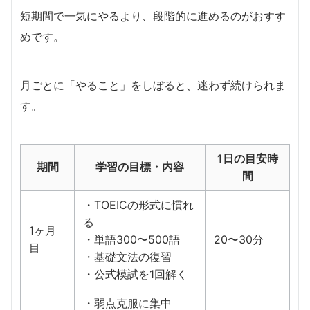
短期間で一気にやるより、段階的に進めるのがおすす
めです。
月ごとに「やること」をしぼると、迷わず続けられま
す。
1日の目安時
期間
学習の目標・内容
間
・TOEICの形式に慣れ
る
1ヶ月
・単語300〜500語
20〜30分
目
・基礎文法の復習
・公式模試を1回解く
・弱点克服に集中