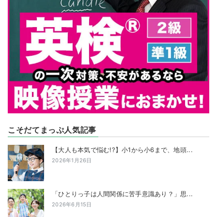
こそだてまっぷ人気記事
【大人も本気で悩む!?】小1から小6まで、地頭...
2026年1月26日
「ひとりっ子は人間関係に苦手意識あり？」思...
2026年6月15日