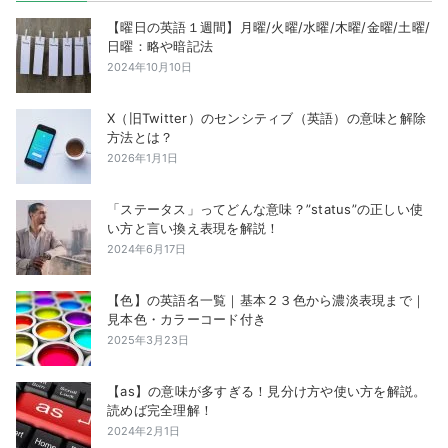
【曜日の英語１週間】月曜/火曜/水曜/木曜/金曜/土曜/
日曜：略や暗記法
2024年10月10日
X（旧Twitter）のセンシティブ（英語）の意味と解除
方法とは？
2026年1月1日
「ステータス」ってどんな意味？”status”の正しい使
い方と言い換え表現を解説！
2024年6月17日
【色】の英語名一覧｜基本２３色から濃淡表現まで｜
見本色・カラーコード付き
2025年3月23日
【as】の意味が多すぎる！見分け方や使い方を解説。
読めば完全理解！
2024年2月1日