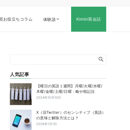
習お役立ちコラム
Kimini英会話
体験談
人気記事
【曜日の英語１週間】月曜/火曜/水曜/
木曜/金曜/土曜/日曜：略や暗記法
2024年10月10日
X（旧Twitter）のセンシティブ（英語）
の意味と解除方法とは？
2026年1月1日