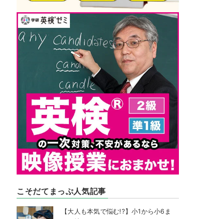
こそだてまっぷ人気記事
【大人も本気で悩む!?】小1から小6ま