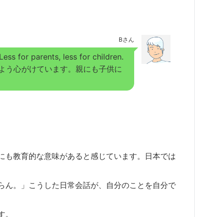
Bさん
ess for parents, less for children.
よう心がけています。親にも子供に
にも教育的な意味があると感じています。日本では
らん。」こうした日常会話が、自分のことを自分で
す。