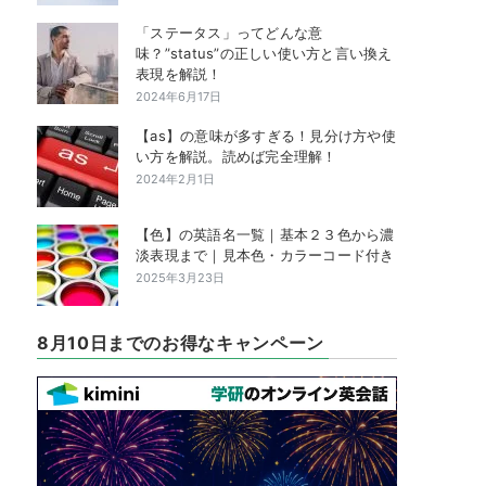
「ステータス」ってどんな意
味？”status”の正しい使い方と言い換え
表現を解説！
2024年6月17日
【as】の意味が多すぎる！見分け方や使
い方を解説。読めば完全理解！
2024年2月1日
【色】の英語名一覧｜基本２３色から濃
淡表現まで｜見本色・カラーコード付き
2025年3月23日
8月10日までのお得なキャンペーン