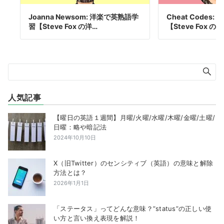
Joanna Newsom: 洋楽で英熟語学
Cheat Codes
習【Steve Fox の洋…
【Steve Fox の
人気記事
【曜日の英語１週間】月曜/火曜/水曜/木曜/金曜/土曜/
日曜：略や暗記法
2024年10月10日
X（旧Twitter）のセンシティブ（英語）の意味と解除
方法とは？
2026年1月1日
「ステータス」ってどんな意味？”status”の正しい使
い方と言い換え表現を解説！