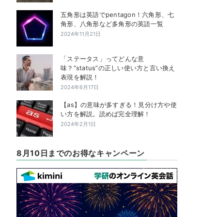
五角形は英語でpentagon！六角形、七
角形、八角形など多角形の英語一覧
2024年11月21日
「ステータス」ってどんな意
味？”status”の正しい使い方と言い換え
表現を解説！
2024年6月17日
【as】の意味が多すぎる！見分け方や使
い方を解説。読めば完全理解！
2024年2月1日
8月10日までのお得なキャンペーン