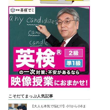
こそだてまっぷ人気記事
【大人も本気で悩む!?】小1から小6ま