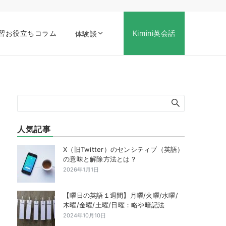
習お役立ちコラム
Kimini英会話
体験談
人気記事
X（旧Twitter）のセンシティブ（英語）
の意味と解除方法とは？
2026年1月1日
【曜日の英語１週間】月曜/火曜/水曜/
木曜/金曜/土曜/日曜：略や暗記法
2024年10月10日