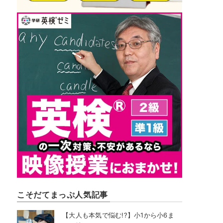
こそだてまっぷ人気記事
【大人も本気で悩む!?】小1から小6ま