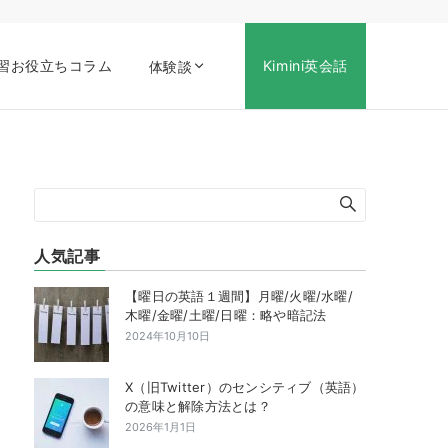
習お役立ちコラム
Kimini英会話
体験談
人気記事
【曜日の英語１週間】月曜/火曜/水曜/
木曜/金曜/土曜/日曜：略や暗記法
2024年10月10日
X（旧Twitter）のセンシティブ（英語）
の意味と解除方法とは？
2026年1月1日