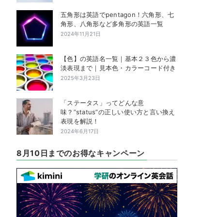
五角形は英語でpentagon！六角形、七
角形、八角形など多角形の英語一覧
2024年11月21日
【色】の英語名一覧｜基本２３色から濃
淡表現まで｜見本色・カラーコード付き
2025年3月23日
「ステータス」ってどんな意
味？”status”の正しい使い方と言い換え
表現を解説！
2024年6月17日
8月10日までのお得なキャンペーン