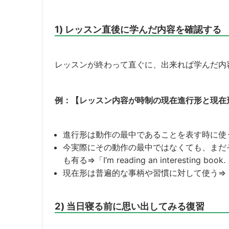
1) レッスン直後に学んだ内容を確認する
レッスンが終わって直ぐに、出来れば学んだ内
例：【レッスン内容が時制の現在進行形と現在
進行形は動作の最中であることを表す時に使
今実際にその動作の最中ではなくても、まだ
も有る⇒「I’m reading an interesting book.
現在形は普遍的な事柄や習慣に対して使う⇒「I work f
2) 当日寝る前に思い出してみる復習