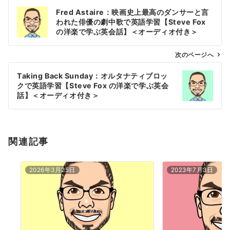
投
Fred Astaire：映画史上最高のダンサーと言
稿
われた俳優の劇中歌で英語学習【Steve Fox
ナ
の洋楽で学ぶ英会話】＜オーディオ付き＞
ビ
ゲ
次のページへ
ー
Taking Back Sunday：オルタナティブロッ
シ
クで英語学習【Steve Fox の洋楽で学ぶ英会
ョ
話】＜オーディオ付き＞
ン
関連記事
2026年3月25日
2023年7月3日