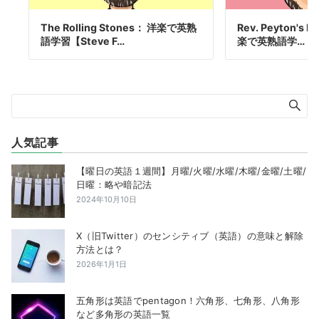
The Rolling Stones： 洋楽で英熟
Rev. Peyton's B
語学習【Steve F…
楽で英熟語学…
人気記事
【曜日の英語１週間】月曜/火曜/水曜/木曜/金曜/土曜/
日曜：略や暗記法
2024年10月10日
X（旧Twitter）のセンシティブ（英語）の意味と解除
方法とは？
2026年1月1日
五角形は英語でpentagon！六角形、七角形、八角形
など多角形の英語一覧