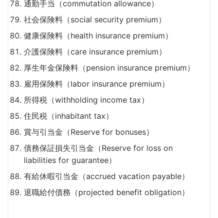
通勤手当（commutation allowance）
社会保険料（social security premium）
健康保険料（health insurance premium）
介護保険料（care insurance premium）
厚生年金保険料（pension insurance premium）
雇用保険料（labor insurance premium）
所得税（withholding income tax）
住民税（inhabitant tax）
賞与引当金（Reserve for bonuses）
債務保証損失引当金（Reserve for loss on
liabilities for guarantee）
有給休暇引当金（accrued vacation payable）
退職給付債務（projected benefit obligation）