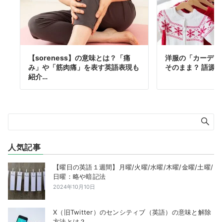
【soreness】の意味とは？「痛
洋服の「カーディ
み」や「筋肉痛」を表す英語表現も
そのまま？ 語源
紹介…
人気記事
【曜日の英語１週間】月曜/火曜/水曜/木曜/金曜/土曜/
日曜：略や暗記法
2024年10月10日
X（旧Twitter）のセンシティブ（英語）の意味と解除
方法とは？