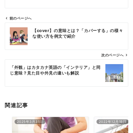
前のページへ
投
【cover】の意味とは？「カバーする」の様々
稿
な使い方を例文で紹介
ナ
ビ
ゲ
次のページへ
ー
「外観」はカタカナ英語の「インテリア」と同
シ
じ意味？見た目や外見の違いも解説
ョ
ン
関連記事
2025年3月31日
2022年12月15日