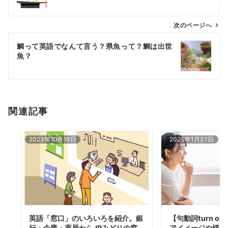
ナ
ビ
ゲ
次のページへ
ー
鯛って英語でなんて言う？県魚って？鯛は出世
シ
魚？
ョ
ン
関連記事
2023年10月19日
2025年1月27日
英語「窓口」のいろいろを紹介。銀
【句動詞turn o
行・企業・薬局からJRみどりの窓
アイメージや様々