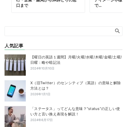
口まで
で…
人気記事
【曜日の英語１週間】月曜/火曜/水曜/木曜/金曜/土曜/
日曜：略や暗記法
2024年10月10日
X（旧Twitter）のセンシティブ（英語）の意味と解除
方法とは？
2026年1月1日
「ステータス」ってどんな意味？”status”の正しい使
い方と言い換え表現を解説！
2024年6月17日