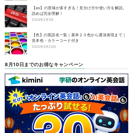
【as】の意味が多すぎる！見分け方や使い方を解説。
読めば完全理解！
2024年2月1日
【色】の英語名一覧｜基本２３色から濃淡表現まで｜
見本色・カラーコード付き
2025年3月23日
8月10日までのお得なキャンペーン