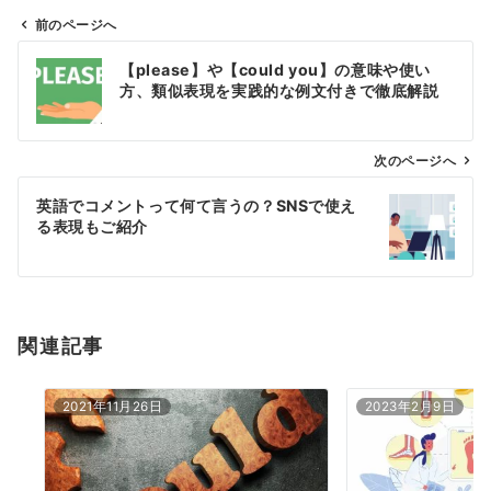
前のページへ
投
【please】や【could you】の意味や使い
稿
方、類似表現を実践的な例文付きで徹底解説
ナ
ビ
ゲ
次のページへ
ー
英語でコメントって何て言うの？SNSで使え
シ
る表現もご紹介
ョ
ン
関連記事
2021年11月26日
2023年2月9日