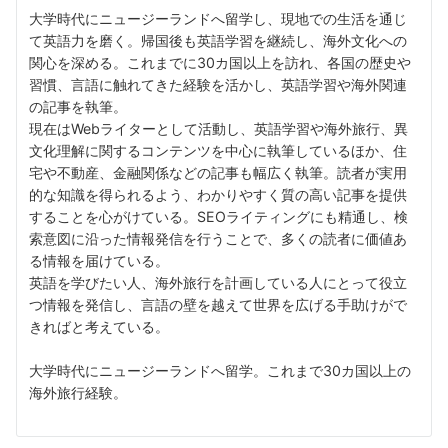
大学時代にニュージーランドへ留学し、現地での生活を通じ
て英語力を磨く。帰国後も英語学習を継続し、海外文化への
関心を深める。これまでに30カ国以上を訪れ、各国の歴史や
習慣、言語に触れてきた経験を活かし、英語学習や海外関連
の記事を執筆。
現在はWebライターとして活動し、英語学習や海外旅行、異
文化理解に関するコンテンツを中心に執筆しているほか、住
宅や不動産、金融関係などの記事も幅広く執筆。読者が実用
的な知識を得られるよう、わかりやすく質の高い記事を提供
することを心がけている。SEOライティングにも精通し、検
索意図に沿った情報発信を行うことで、多くの読者に価値あ
る情報を届けている。
英語を学びたい人、海外旅行を計画している人にとって役立
つ情報を発信し、言語の壁を越えて世界を広げる手助けがで
きればと考えている。
大学時代にニュージーランドへ留学。これまで30カ国以上の
海外旅行経験。