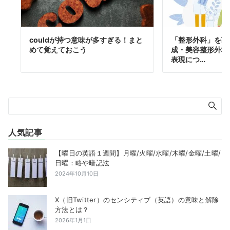
couldが持つ意味が多すぎる！まと
「整形外科」を英
めて覚えておこう
成・美容整形外科
表現につ…
人気記事
【曜日の英語１週間】月曜/火曜/水曜/木曜/金曜/土曜/
日曜：略や暗記法
2024年10月10日
X（旧Twitter）のセンシティブ（英語）の意味と解除
方法とは？
2026年1月1日