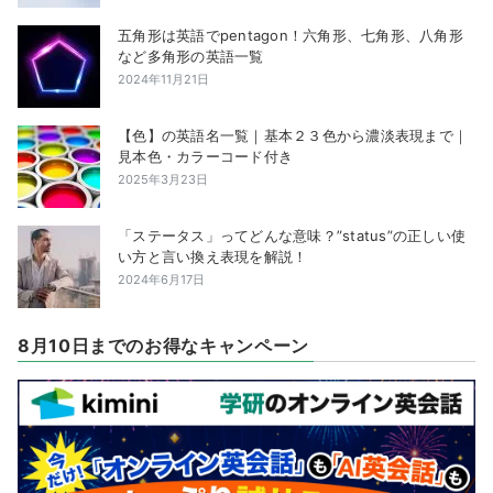
五角形は英語でpentagon！六角形、七角形、八角形
など多角形の英語一覧
2024年11月21日
【色】の英語名一覧｜基本２３色から濃淡表現まで｜
見本色・カラーコード付き
2025年3月23日
「ステータス」ってどんな意味？”status”の正しい使
い方と言い換え表現を解説！
2024年6月17日
8月10日までのお得なキャンペーン