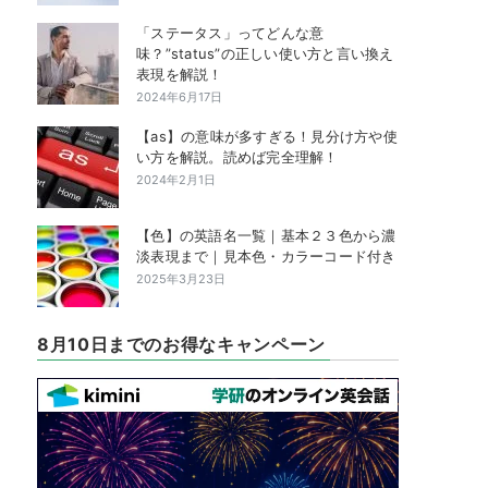
「ステータス」ってどんな意
味？”status”の正しい使い方と言い換え
表現を解説！
2024年6月17日
【as】の意味が多すぎる！見分け方や使
い方を解説。読めば完全理解！
2024年2月1日
【色】の英語名一覧｜基本２３色から濃
淡表現まで｜見本色・カラーコード付き
2025年3月23日
8月10日までのお得なキャンペーン