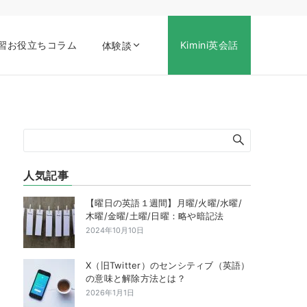
習お役立ちコラム
Kimini英会話
体験談
人気記事
【曜日の英語１週間】月曜/火曜/水曜/
木曜/金曜/土曜/日曜：略や暗記法
2024年10月10日
X（旧Twitter）のセンシティブ（英語）
の意味と解除方法とは？
2026年1月1日