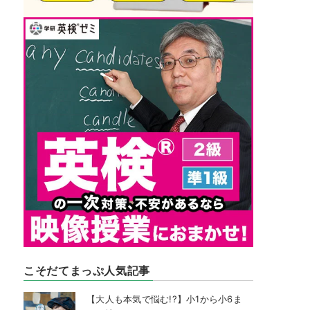
こそだてまっぷ人気記事
【大人も本気で悩む!?】小1から小6ま