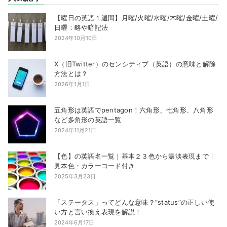
【曜日の英語１週間】月曜/火曜/水曜/木曜/金曜/土曜/
日曜：略や暗記法
2024年10月10日
X（旧Twitter）のセンシティブ（英語）の意味と解除
方法とは？
2026年1月1日
五角形は英語でpentagon！六角形、七角形、八角形
など多角形の英語一覧
2024年11月21日
【色】の英語名一覧｜基本２３色から濃淡表現まで｜
見本色・カラーコード付き
2025年3月23日
「ステータス」ってどんな意味？”status”の正しい使
い方と言い換え表現を解説！
2024年6月17日