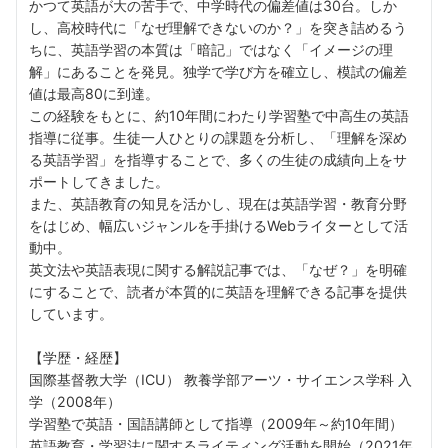
かつて英語が大の苦手で、中学時代の偏差値は30台。しか
し、高校時代に「なぜ理解できないのか？」を突き詰めるう
ちに、英語学習の本質は「暗記」ではなく「イメージの理
解」にあることを発見。独学で学び方を確立し、模試の偏差
値は最高80に到達。
この経験をもとに、約10年間にわたり学習塾で中高生の英語
指導に従事。生徒一人ひとりの課題を分析し、「理解を深め
る英語学習」を指導することで、多くの生徒の成績向上をサ
ポートしてきました。
また、英語教育の知見を活かし、現在は英語学習・教育分野
をはじめ、幅広いジャンルを手掛けるWebライターとして活
動中。
英文法や英語表現に関する解説記事では、「なぜ？」を明確
にすることで、読者が本質的に英語を理解できる記事を提供
しています。
【学歴・経歴】
国際基督教大学（ICU） 教養学部アーツ・サイエンス学科 入
学（2008年）
学習塾で英語・国語講師として指導（2009年～約10年間）
英語教育・学習法に関するライティング活動を開始（2021年