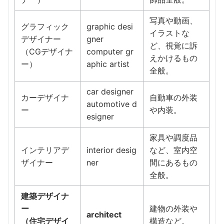
写真や動画、
グラフィック
graphic desi
イラストな
デザイナー
gner
ど、視覚に訴
（CGデザイナ
computer gr
えかけるもの
ー）
aphic artist
全般。
car designer
カーデザイナ
自動車の外装
automotive d
ー
や内装。
esigner
家具や調度品
インテリアデ
interior desig
など、室内空
ザイナー
ner
間にあるもの
全般。
建築デザイナ
ー
建物の外装や
architect
（住宅デザイ
構造など。