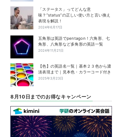
「ステータス」ってどんな意
味？”status”の正しい使い方と言い換え
表現を解説！
2024年6月17日
五角形は英語でpentagon！六角形、七
角形、八角形など多角形の英語一覧
2024年11月21日
【色】の英語名一覧｜基本２３色から濃
淡表現まで｜見本色・カラーコード付き
2025年3月23日
8月10日までのお得なキャンペーン