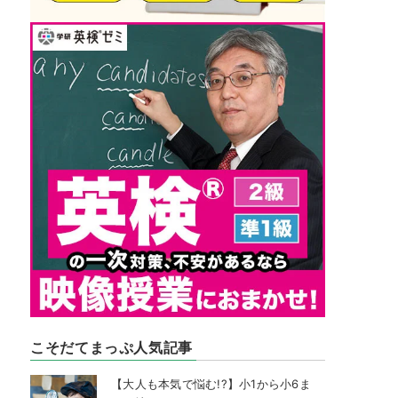
こそだてまっぷ人気記事
【大人も本気で悩む!?】小1から小6ま