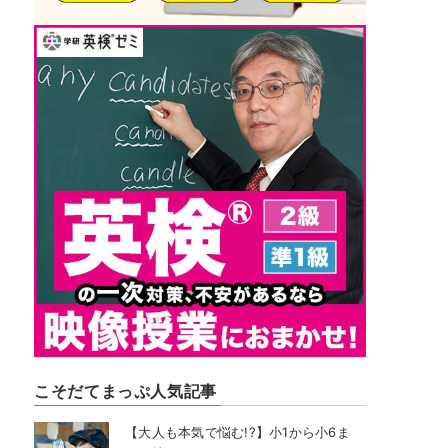
こそだてまっぷ人気記事
【大人も本気で悩む!?】小1から小6ま