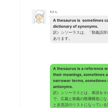
Aさん
A thesaurus is sometimes ca
dictionary of synonyms.
訳）シソーラスは、「類義語辞
あります。
A thesaurus is a reference 
their meanings, sometimes a
narrower terms, sometimes s
antonyms.
訳）シソーラスとは、単語をそ
で、広義と狭義の階層構造にな
と反意語のリストになっている