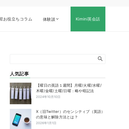
習お役立ちコラム
Kimini英会話
体験談
人気記事
【曜日の英語１週間】月曜/火曜/水曜/
木曜/金曜/土曜/日曜：略や暗記法
2024年10月10日
X（旧Twitter）のセンシティブ（英語）
の意味と解除方法とは？
2026年1月1日