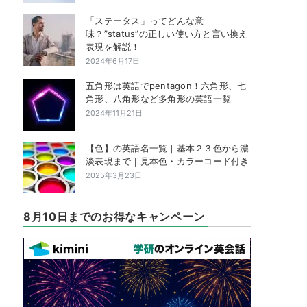
「ステータス」ってどんな意
味？”status”の正しい使い方と言い換え
表現を解説！
2024年6月17日
五角形は英語でpentagon！六角形、七
角形、八角形など多角形の英語一覧
2024年11月21日
【色】の英語名一覧｜基本２３色から濃
淡表現まで｜見本色・カラーコード付き
2025年3月23日
8月10日までのお得なキャンペーン