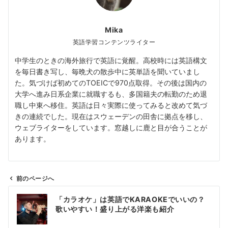
Mika
英語学習コンテンツライター
中学生のときの海外旅行で英語に覚醒。高校時には英語構文
を毎日書き写し、毎晩犬の散歩中に英単語を聞いていまし
た。気づけば初めてのTOEICで970点取得。その後は国内の
大学へ進み日系企業に就職するも、多国籍夫の転勤のため退
職し中東へ移住。英語は日々実際に使ってみると改めて気づ
きの連続でした。現在はスウェーデンの田舎に拠点を移し、
ウェブライターをしています。窓越しに鹿と目が合うことが
あります。
前のページへ
投
「カラオケ」は英語でKARAOKEでいいの？
稿
歌いやすい！盛り上がる洋楽も紹介
ナ