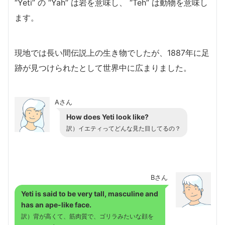
“Yeti” の “Yah” は岩を意味し、 “Teh” は動物を意味し
ます。
現地では長い間伝説上の生き物でしたが、1887年に足
跡が見つけられたとして世界中に広まりました。
Aさん
How does Yeti look like?
訳）イエティってどんな見た目してるの？
Bさん
Yeti is said to be very tall, masculine and
has an ape-like face.
訳）背が高くて、筋肉質で、ゴリラみたいな顔を