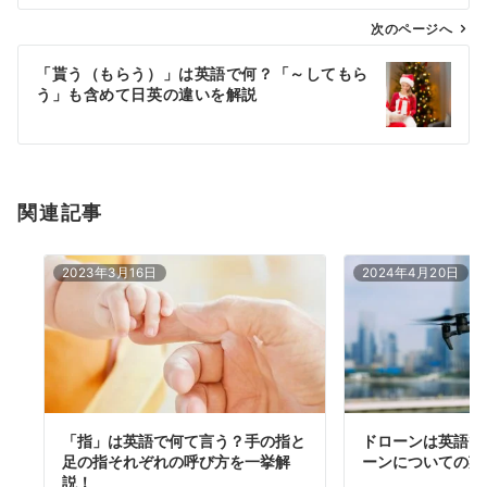
ビ
ゲ
次のページへ
ー
「貰う（もらう）」は英語で何？「～してもら
シ
う」も含めて日英の違いを解説
ョ
ン
関連記事
2023年3月16日
2024年4月20日
「指」は英語で何て言う？手の指と
ドローンは英語で
足の指それぞれの呼び方を一挙解
ーンについての英
説！