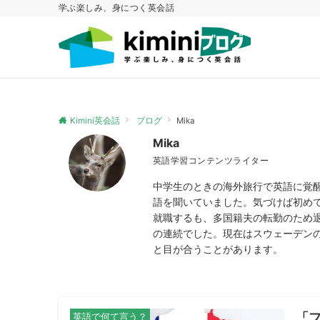
学ぶ楽しみ、身につく英会話
Kimini英会話
ブログ
Mika
Mika
英語学習コンテンツライター
中学生のときの海外旅行で英語に覚
語を聞いていました。気づけば初めて
就職するも、多国籍夫の転勤のため
の連続でした。現在はスウェーデン
と目が合うことがあります。
「
英語で何て言う？