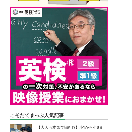
こそだてまっぷ人気記事
【大人も本気で悩む!?】小1から小6ま