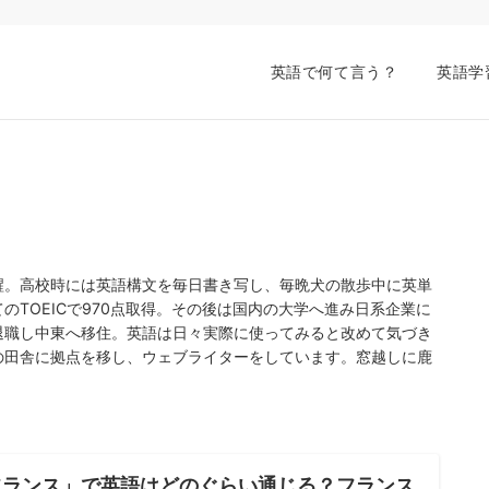
英語で何て言う？
英語学
醒。高校時には英語構文を毎日書き写し、毎晩犬の散歩中に英単
のTOEICで970点取得。その後は国内の大学へ進み日系企業に
退職し中東へ移住。英語は日々実際に使ってみると改めて気づき
の田舎に拠点を移し、ウェブライターをしています。窓越しに鹿
フランス」で英語はどのぐらい通じる？フランス