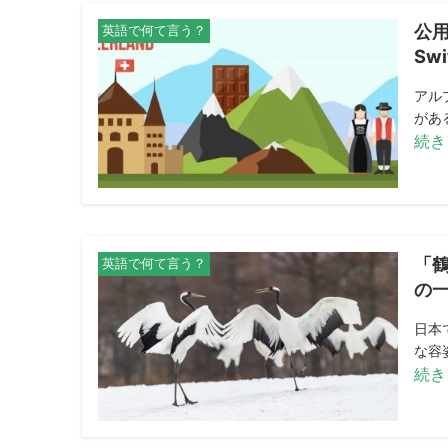
公
英語で何て言う？
Sw
アル
がある
続き
「鶴
英語で何て言う？
の
日本
な容
続き