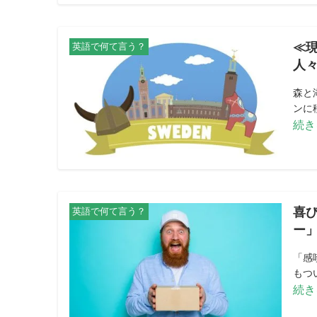
≪現
英語で何て言う？
人
森と
ンに移
続き
喜
英語で何て言う？
ー
「感
もつ
続き