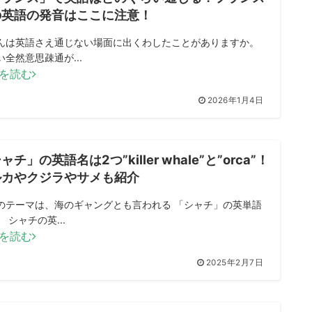
の英語の発音はここに注意！
んは英語さえ通じない場面に出くわしたことがありますか。
い全然意思疎通が...
を読む
2026年1月4日
ャチ」の英語名は2つ”killer whale”と”orca”！
ルカやクジラやサメも紹介
のテーマは、海のギャングとも言われる 「シャチ」の英単語
 シャチの英...
を読む
2025年2月7日