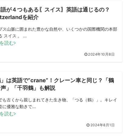
用語が４つもある〖スイス〗英語は通じるの？
itzerlandを紹介
プス山脈に囲まれた豊かな自然や、いくつかの国際機関の本部
 スイス 。 ...
を読む
2024年10月8日
」は英語で”crane”！クレーン車と同じ？「鶴
一声」「千羽鶴」も解説
でも古くから親しまれてきた生き物、「つる（鶴）」。キレイ
姿に優雅な動きで...
を読む
2024年8月1日