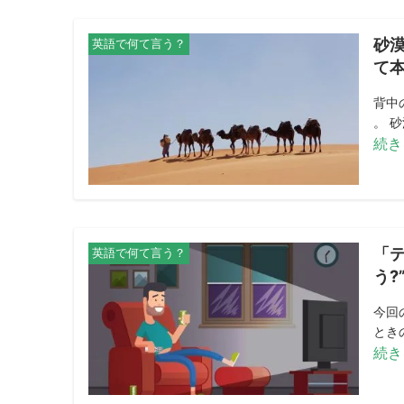
砂
英語で何て言う？
て
背中
。 砂
続き
「
英語で何て言う？
う?
今回
とき
続き