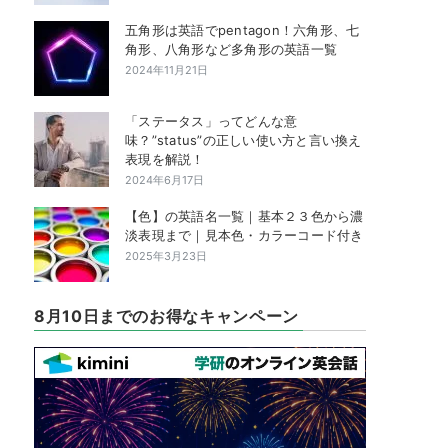
五角形は英語でpentagon！六角形、七
角形、八角形など多角形の英語一覧
2024年11月21日
「ステータス」ってどんな意
味？”status”の正しい使い方と言い換え
表現を解説！
2024年6月17日
【色】の英語名一覧｜基本２３色から濃
淡表現まで｜見本色・カラーコード付き
2025年3月23日
8月10日までのお得なキャンペーン