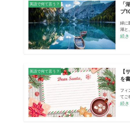
「
英語で何て言う？
プ1
緑に
湖と
続き
【
英語で何て言う？
を
フィ
てご
続き