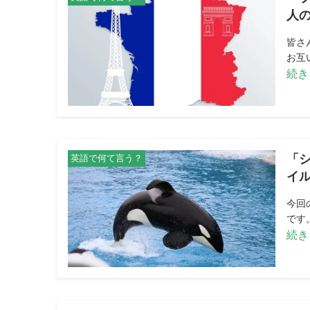
人
皆さ
お互
続き
「シ
英語で何て言う？
イ
今回
です。
続き