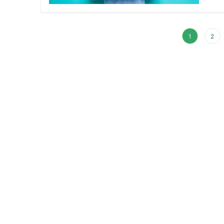
投
1
2
稿
の
ペ
ー
ジ
送
り