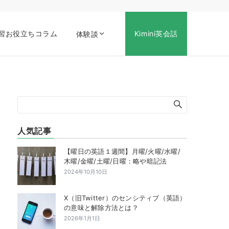
習お役立ちコラム
Kimini英会話
体験談
人気記事
【曜日の英語１週間】月曜/火曜/水曜/
木曜/金曜/土曜/日曜：略や暗記法
2024年10月10日
X（旧Twitter）のセンシティブ（英語）
の意味と解除方法とは？
2026年1月1日