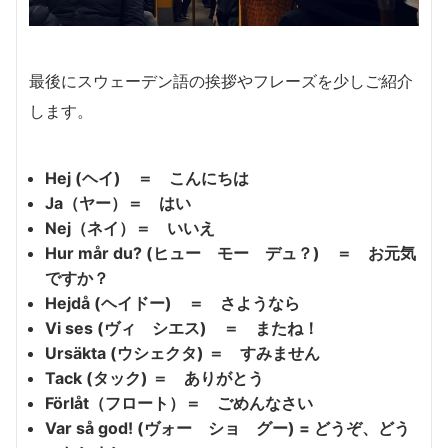
最後にスウェーデン語の挨拶やフレーズを少しご紹介
します。
Hej (
ヘイ
)
＝ こんにちは
Ja（ヤー）＝ はい
Nej（ネイ）＝ いいえ
Hur
mår du? (
ヒュー モー デュ？
)
＝ お元気
ですか？
Hejdå (
ヘイドー
)
＝ さようなら
Vi ses (
ヴィ シエス
)
＝ またね！
Ursäkta (
ウシェクタ
)
＝ すみません
Tack (
タック
) ＝
ありがとう
Förlåt（フロート）＝ ごめんなさい
Var så god! (
ヴォー ショ グー
) =
どうぞ、どう