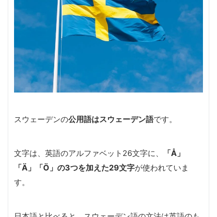
スウェーデンの
公用語はスウェーデン語
です。
文字は、英語のアルファベット26文字に、
「Å」
「Ä」「Ö」の3つを加えた29文字
が使われていま
す。
日本語と比べると、スウェーデン語の文法は英語のも