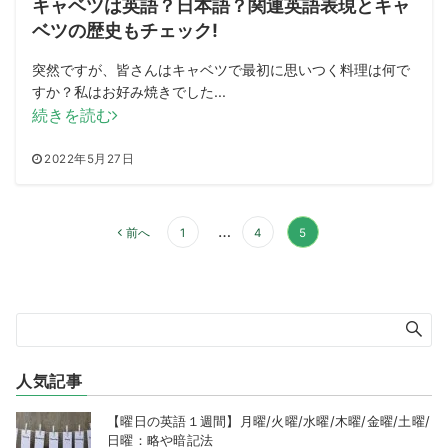
キャベツは英語？日本語？関連英語表現とキャ
ベツの歴史もチェック!
突然ですが、皆さんはキャベツで最初に思いつく料理は何で
すか？私はお好み焼きでした...
続きを読む
2022年5月27日
投
…
前へ
1
4
5
稿
の
ペ
ー
ジ
送
人気記事
り
【曜日の英語１週間】月曜/火曜/水曜/木曜/金曜/土曜/
日曜：略や暗記法