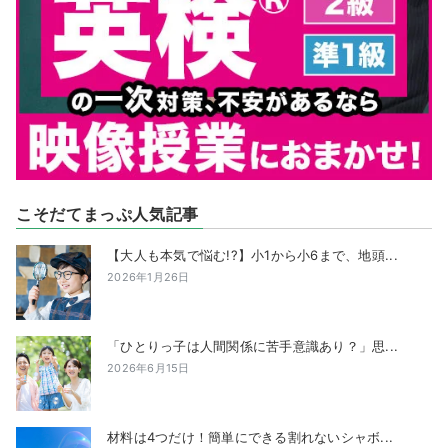
こそだてまっぷ人気記事
【大人も本気で悩む!?】小1から小6まで、地頭...
2026年1月26日
「ひとりっ子は人間関係に苦手意識あり？」思...
2026年6月15日
材料は4つだけ！簡単にできる割れないシャボ...