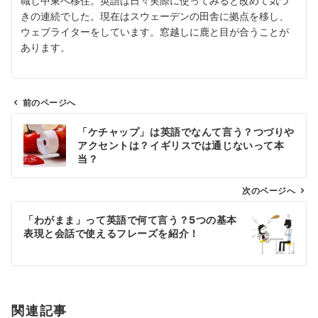
職し中東へ移住。英語は日々実際に使ってみると改めて気づ
きの連続でした。現在はスウェーデンの田舎に拠点を移し、
ウェブライターをしています。窓越しに鹿と目が合うことが
あります。
前のページへ
投
「ケチャップ」は英語でなんて言う？つづりや
稿
アクセントは？イギリスでは通じないって本
ナ
当？
ビ
ゲ
次のページへ
ー
「わがまま」って英語で何て言う？5つの基本
シ
表現と会話で使えるフレーズを紹介！
ョ
ン
関連記事