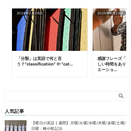
2024年2月26日
2025年4月23日
「分類」は英語で何と言
感謝フレーズ「楽
う？"classification" や "cat…
しい時間をありが
エーショ…
人気記事
【曜日の英語１週間】月曜/火曜/水曜/木曜/金曜/土曜/
日曜：略や暗記法