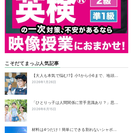
こそだてまっぷ人気記事
【大人も本気で悩む!?】小1から小6まで、地頭...
2026年1月26日
「ひとりっ子は人間関係に苦手意識あり？」思...
2026年6月15日
材料は4つだけ！簡単にできる割れないシャボ...