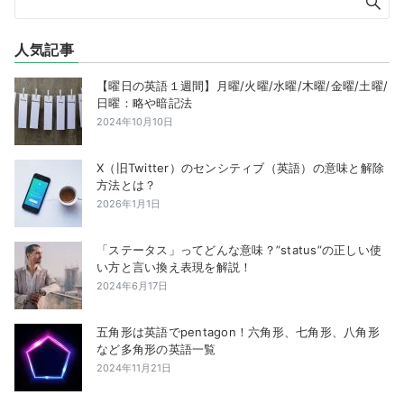
人気記事
【曜日の英語１週間】月曜/火曜/水曜/木曜/金曜/土曜/
日曜：略や暗記法
2024年10月10日
X（旧Twitter）のセンシティブ（英語）の意味と解除
方法とは？
2026年1月1日
「ステータス」ってどんな意味？”status”の正しい使
い方と言い換え表現を解説！
2024年6月17日
五角形は英語でpentagon！六角形、七角形、八角形
など多角形の英語一覧
2024年11月21日