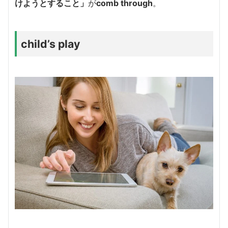
けようとすること」
が
comb through
。
child’s play