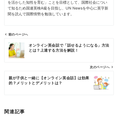
を活かした知性を育む」ことを目標として、国際社会につい
て知るため国連英検A級を目指し、UN Newsを中心に英字新
聞を読んで国際情勢を勉強しています。
前のページへ
投
オンライン英会話で「話せるようになる」方法
稿
とは？上達する方法を解説！
ナ
ビ
ゲ
次のページへ
ー
親が子供と一緒に【オンライン英会話】は効果
シ
的？メリットとデメリットは？
ョ
ン
関連記事