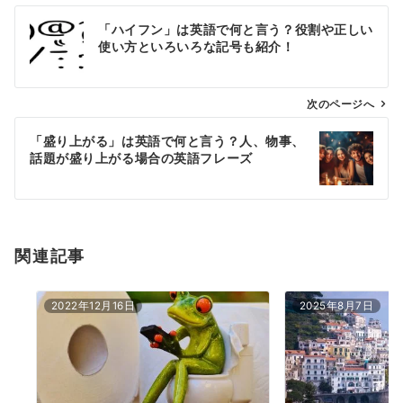
投
「ハイフン」は英語で何と言う？役割や正しい
稿
使い方といろいろな記号も紹介！
ナ
ビ
ゲ
次のページへ
ー
「盛り上がる」は英語で何と言う？人、物事、
シ
話題が盛り上がる場合の英語フレーズ
ョ
ン
関連記事
2022年12月16日
2025年8月7日