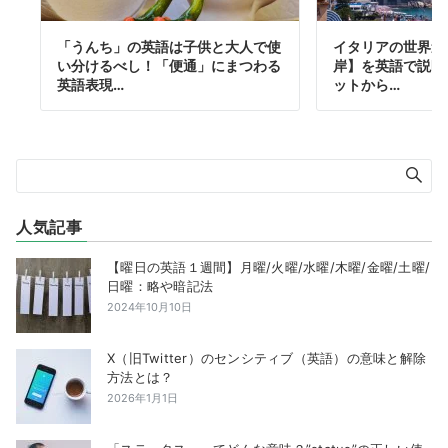
「うんち」の英語は子供と大人で使
イタリアの世界遺
い分けるべし！「便通」にまつわる
岸】を英語で説明
英語表現…
ットから…
人気記事
【曜日の英語１週間】月曜/火曜/水曜/木曜/金曜/土曜/
日曜：略や暗記法
2024年10月10日
X（旧Twitter）のセンシティブ（英語）の意味と解除
方法とは？
2026年1月1日