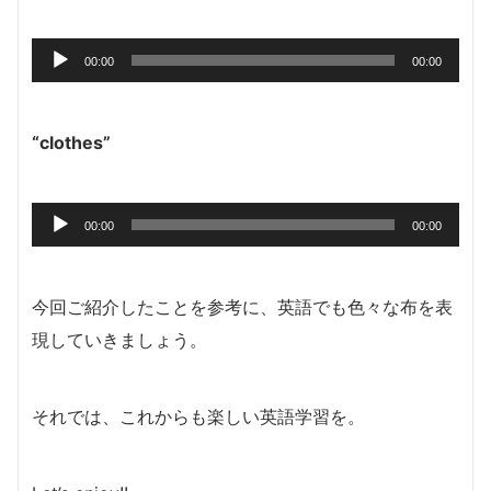
ヤ
ー
音
00:00
00:00
声
プ
レ
“clothes”
ー
ヤ
ー
音
00:00
00:00
声
プ
レ
今回ご紹介したことを参考に、英語でも色々な布を表
ー
現していきましょう。
ヤ
ー
それでは、これからも楽しい英語学習を。