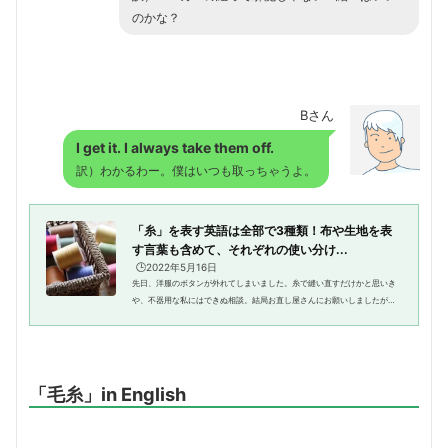
のかな？
Bさん
I get it. I always take them off.
訳）わかるわー。僕はいつも取っちゃうよ。
「糸」を表す英語は全部で3種類！布や生地を表
す言葉も含めて、それぞれの使い分け...
🕒️2022年5月16日
先日、洋服のボタンが外れてしまいました。糸で縫い直すだけかと思いき
や、不器用な私にはできぬ相談。結局お直し屋さんにお願いしましたが、
糸仕事を自分でできる人に憧れる今日この頃です。ということで、今回の
テーマは「糸」。英語では糸を...
「毛糸」in English