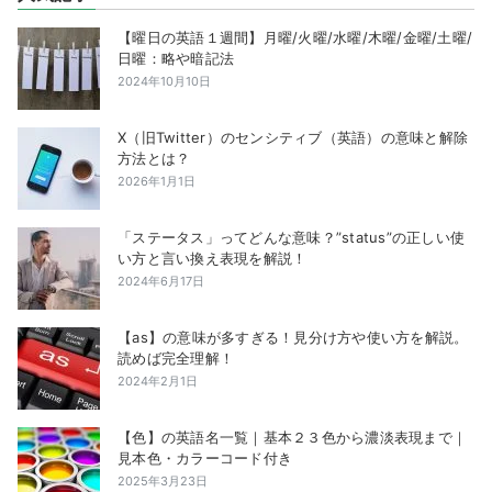
【曜日の英語１週間】月曜/火曜/水曜/木曜/金曜/土曜/
日曜：略や暗記法
2024年10月10日
X（旧Twitter）のセンシティブ（英語）の意味と解除
方法とは？
2026年1月1日
「ステータス」ってどんな意味？”status”の正しい使
い方と言い換え表現を解説！
2024年6月17日
【as】の意味が多すぎる！見分け方や使い方を解説。
読めば完全理解！
2024年2月1日
【色】の英語名一覧｜基本２３色から濃淡表現まで｜
見本色・カラーコード付き
2025年3月23日