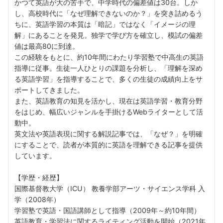
かつて英語が大の苦手で、中学時代の偏差値は30台。しか
し、高校時代に「なぜ理解できないのか？」を突き詰めるう
ちに、英語学習の本質は「暗記」ではなく「イメージの理
解」にあることを発見。独学で学び方を確立し、模試の偏差
値は最高80に到達。
この経験をもとに、約10年間にわたり学習塾で中高生の英語
指導に従事。生徒一人ひとりの課題を分析し、「理解を深め
る英語学習」を指導することで、多くの生徒の成績向上をサ
ポートしてきました。
また、英語教育の知見を活かし、現在は英語学習・教育分野
をはじめ、幅広いジャンルを手掛けるWebライターとして活
動中。
英文法や英語表現に関する解説記事では、「なぜ？」を明確
にすることで、読者が本質的に英語を理解できる記事を提供
しています。
【学歴・経歴】
国際基督教大学（ICU） 教養学部アーツ・サイエンス学科 入
学（2008年）
学習塾で英語・国語講師として指導（2009年～約10年間）
英語教育・学習法に関するライティング活動を開始（2021年