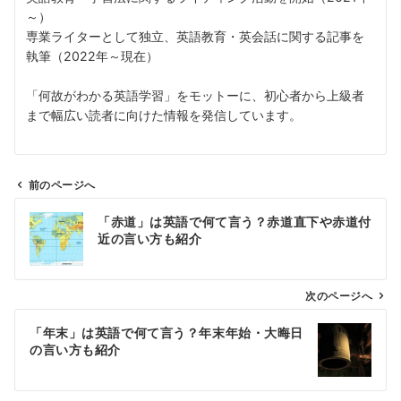
～）
専業ライターとして独立、英語教育・英会話に関する記事を
執筆（2022年～現在）
「何故がわかる英語学習」をモットーに、初心者から上級者
まで幅広い読者に向けた情報を発信しています。
前のページへ
投
「赤道」は英語で何て言う？赤道直下や赤道付
稿
近の言い方も紹介
ナ
ビ
ゲ
次のページへ
ー
「年末」は英語で何て言う？年末年始・大晦日
シ
の言い方も紹介
ョ
ン