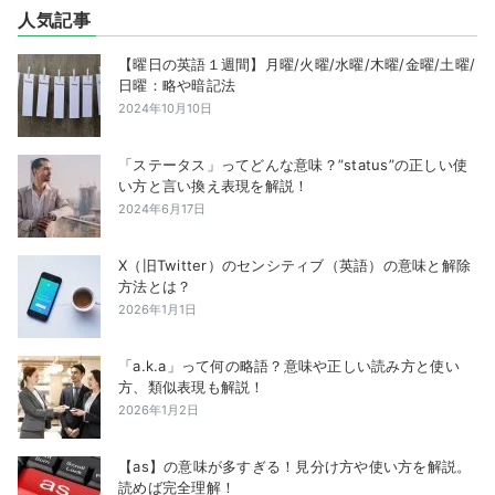
人気記事
【曜日の英語１週間】月曜/火曜/水曜/木曜/金曜/土曜/
日曜：略や暗記法
2024年10月10日
「ステータス」ってどんな意味？”status”の正しい使
い方と言い換え表現を解説！
2024年6月17日
X（旧Twitter）のセンシティブ（英語）の意味と解除
方法とは？
2026年1月1日
「a.k.a」って何の略語？意味や正しい読み方と使い
方、類似表現も解説！
2026年1月2日
【as】の意味が多すぎる！見分け方や使い方を解説。
読めば完全理解！