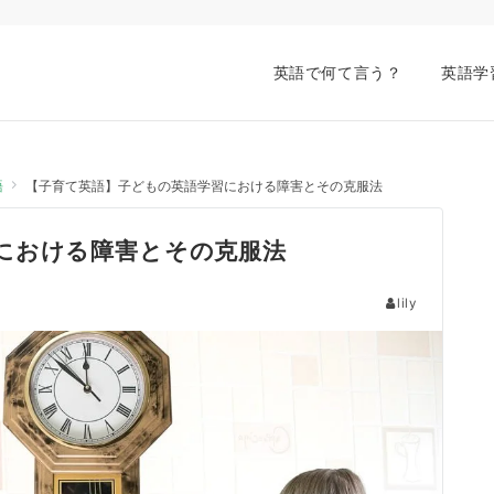
英語で何て言う？
英語学
語
【子育て英語】子どもの英語学習における障害とその克服法
における障害とその克服法
lily