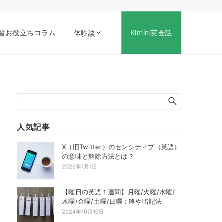
習お役立ちコラム
Kimini英会話
体験談
人気記事
X（旧Twitter）のセンシティブ（英語）
の意味と解除方法とは？
2026年1月1日
【曜日の英語１週間】月曜/火曜/水曜/
木曜/金曜/土曜/日曜：略や暗記法
2024年10月10日