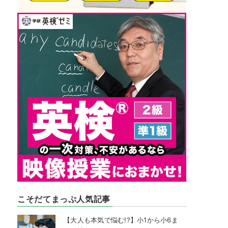
こそだてまっぷ人気記事
【大人も本気で悩む!?】小1から小6ま