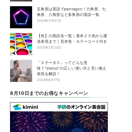
五角形は英語でpentagon！六角形、七
角形、八角形など多角形の英語一覧
2024年11月21日
【色】の英語名一覧｜基本２３色から濃
淡表現まで｜見本色・カラーコード付き
2025年3月23日
「ステータス」ってどんな意
味？”status”の正しい使い方と言い換え
表現を解説！
2024年6月17日
8月10日までのお得なキャンペーン