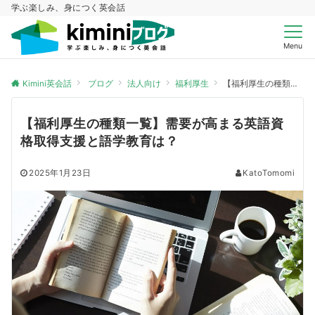
学ぶ楽しみ、身につく英会話
Menu
Kimini英会話
ブログ
法人向け
福利厚生
【福利厚生の種類一覧】需要が高まる英語資格取得支援と語学教育は？
【福利厚生の種類一覧】需要が高まる英語資
格取得支援と語学教育は？
2025年1月23日
KatoTomomi