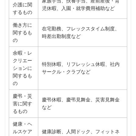
家族手当、扶養手当、産前産後・育
介護に関
児休暇、入園・就学費用補助など
するもの
働き方に
在宅勤務、フレックスタイム制度、
関するも
時差出勤制度など
の
余暇・レ
クリエー
特別休暇、リフレッシュ休暇、社内
ションに
サークル・クラブなど
関するも
の
慶弔・災
慶弔休暇、慶弔見舞金、災害見舞金
害に関す
など
るもの
健康・ヘ
ルスケア
健康診断、人間ドック、フィットネ