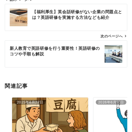
投
【福利厚生】英会話研修がない企業の問題点と
稿
は？英語研修を実施する方法なども紹介
ナ
ビ
ゲ
次のページへ
ー
新人教育で英語研修を行う重要性！英語研修の
シ
コツや手順も解説
ョ
ン
関連記事
2025年6月27日
2026年6月16日