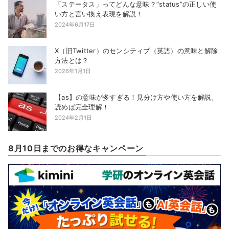
「ステータス」ってどんな意味？”status”の正しい使
い方と言い換え表現を解説！
2024年6月17日
X（旧Twitter）のセンシティブ（英語）の意味と解除
方法とは？
2026年1月1日
【as】の意味が多すぎる！見分け方や使い方を解説。
読めば完全理解！
2024年2月1日
8月10日までのお得なキャンペーン