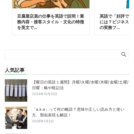
豆腐屋店員の仕事を英語で説明！業
英語で「好評です
務内容・接客スタイル・文化の特徴
には？ビジネスメ
を英文で…
の実務フ…
人気記事
【曜日の英語１週間】月曜/火曜/水曜/木曜/金曜/土曜/
日曜：略や暗記法
2024年10月10日
「a.k.a」って何の略語？意味や正しい読み方と使い
方、類似表現も解説！
2026年1月2日