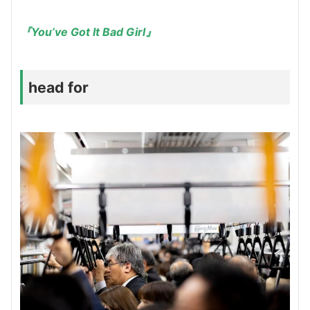
『You’ve Got It Bad Girl』
head for