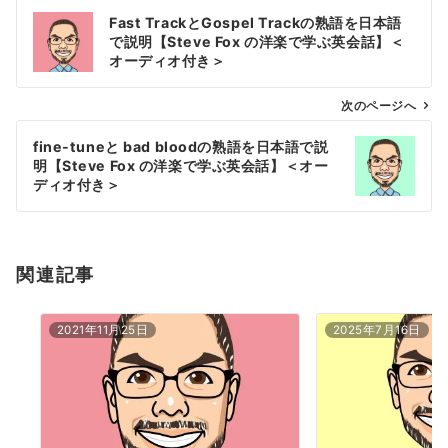
投
Fast TrackとGospel Trackの熟語を日本語
稿
で説明【Steve Fox の洋楽で学ぶ英会話】＜
ナ
オーディオ付き＞
ビ
ゲ
次のページへ
ー
fine-tuneと bad bloodの熟語を日本語で説
シ
明【Steve Fox の洋楽で学ぶ英会話】＜オー
ョ
ディオ付き＞
ン
関連記事
2021年11月25日
2025年7月16日