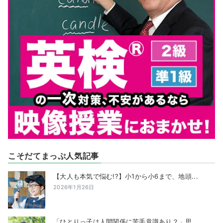
こそだてまっぷ人気記事
【大人も本気で悩む!?】小1から小6まで、地頭...
2026年1月26日
「ひとりっ子は人間関係に苦手意識あり？」思...