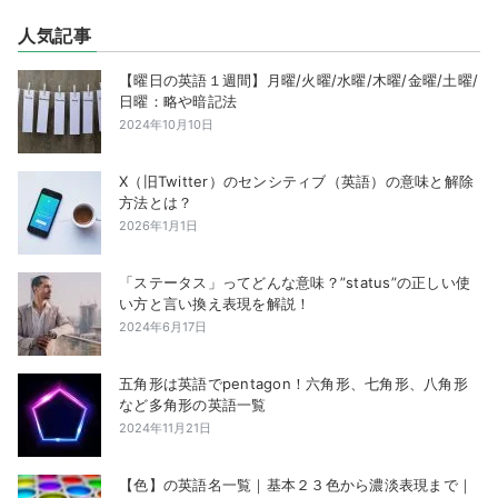
人気記事
【曜日の英語１週間】月曜/火曜/水曜/木曜/金曜/土曜/
日曜：略や暗記法
2024年10月10日
X（旧Twitter）のセンシティブ（英語）の意味と解除
方法とは？
2026年1月1日
「ステータス」ってどんな意味？”status”の正しい使
い方と言い換え表現を解説！
2024年6月17日
五角形は英語でpentagon！六角形、七角形、八角形
など多角形の英語一覧
2024年11月21日
【色】の英語名一覧｜基本２３色から濃淡表現まで｜