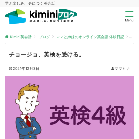
学ぶ楽しみ、身につく英会話
Menu
Kimini英会話
ブログ
ママと姉妹のオンライン英会話 体験日記
チョ
チョージョ、英検を受ける。
2021年12月3日
ママヒナ