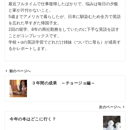
最近フルタイムで仕事復帰したばかりで、悩みは毎日の夕飯
と家が片付かないこと。
5歳までアメリカで暮らしたが、日本に馴染むため全力で英語
を忘れた早すぎた帰国子女。
2回の留学、8年の商社勤務をしていたのに下手な英語を話す
ことがコンプレックスです。
学校＋αの英語学習でどれだけ姉妹（ついでに母も）が成長す
るかレポートします。
前のページへ
投
３年間の成果 ～チョージョ編～
稿
ナ
ビ
ゲ
次のページへ
ー
今年の冬はどこに行く？
シ
ョ