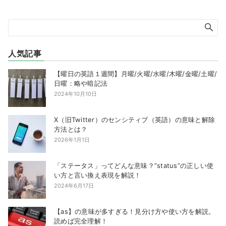
の
ペ
ー
ジ
送
人気記事
り
【曜日の英語１週間】月曜/火曜/水曜/木曜/金曜/土曜/
日曜：略や暗記法
2024年10月10日
X（旧Twitter）のセンシティブ（英語）の意味と解除
方法とは？
2026年1月1日
「ステータス」ってどんな意味？”status”の正しい使
い方と言い換え表現を解説！
2024年6月17日
【as】の意味が多すぎる！見分け方や使い方を解説。
読めば完全理解！