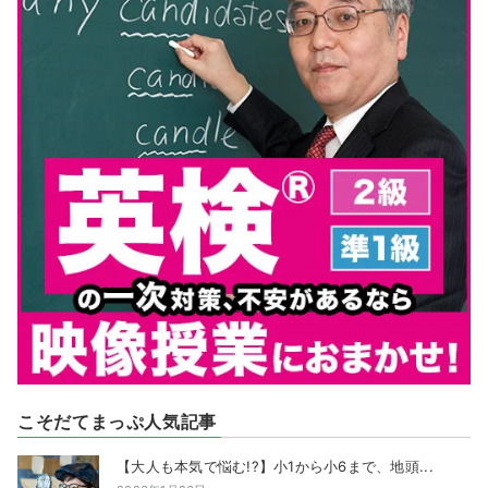
こそだてまっぷ人気記事
【大人も本気で悩む!?】小1から小6まで、地頭...