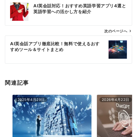
投
AI英会話対応！おすすめ英語学習アプリ4選と
稿
英語学習への活かし方を紹介
ナ
ビ
ゲ
次のページへ
ー
AI英会話アプリ徹底比較！無料で使えるおす
シ
すめツール＆サイトまとめ
ョ
ン
関連記事
2025年4月29日
2026年4月22日