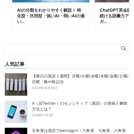
AIの分類をわかりやすく解説！ 特
ChatGPT英会話
化型・汎用型・強いAI・弱いAIの違
続ける語彙力アッ
い…
ガ…
人気記事
【曜日の英語１週間】月曜/火曜/水曜/木曜/金曜/土曜/
日曜：略や暗記法
2024年10月10日
X（旧Twitter）のセンシティブ（英語）の意味と解除
方法とは？
2026年1月1日
五角形は英語でpentagon！六角形、七角形、八角形