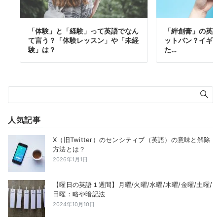
「体験」と「経験」って英語でなん
「絆創膏」の英語。
て言う？「体験レッスン」や「未経
ットバン？イギリ
験」は？
た…
人気記事
X（旧Twitter）のセンシティブ（英語）の意味と解除
方法とは？
2026年1月1日
【曜日の英語１週間】月曜/火曜/水曜/木曜/金曜/土曜/
日曜：略や暗記法
2024年10月10日