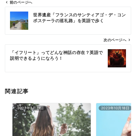
前のページへ
投
世界遺産「フランスのサンティアゴ・デ・コン
稿
ポステーラの巡礼路」を英語で歩く
ナ
ビ
ゲ
次のページへ
ー
「イフリート」ってどんな神話の存在？英語で
シ
説明できるようになろう！
ョ
ン
関連記事
2023年3月21日
2023年10月18日