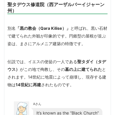
聖タデウス修道院（西アーザルバーイジャーン
州）
別名
「黒の教会（Qara Kilise）」
と呼ばれ、黒い石材
で建てられた外観が印象的です。円錐型の屋根が並ぶ
姿は、まさにアルメニア建築の特徴です。
伝説では、イエスの使徒の一人である
聖タダイ（タデ
ウス）
がこの地で殉教し、その
墓の上に建てられた
と
されます。14世紀に地震によって崩壊し、現存する建
物は
14世紀に再建
されたものです。
Aさん
It’s known as the “Black Church”