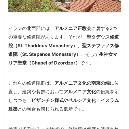
イランの北西部には、
アルメニア正教会
に属する3つ
の重要な修道院があります。それが、
聖タデウス修道
院（St. Thaddeus Monastery）
、
聖ステファノス修
道院（St. Stepanos Monastery）
、そして
生神女マ
リア聖堂（Chapel of Dzordzor）
です。
これらの修道院群は、
アルメニア文化の南東の端
に位
置し、建築や装飾において
アルメニア文化
の伝統を示
しつつも、
ビザンチン様式
や
ペルシア文化
、
イスラム
建築
との融合も感じられる遺産です。
地震が多発するこの地域で、修道院は何度も破壊され