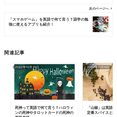
ビ
ゲ
次のページへ
ー
「スマホゲーム」を英語で何て言う？語学の勉
シ
強に使えるアプリも紹介！
ョ
ン
関連記事
2022年10月31日
2023年11月6日
死神って英語で何て言う？ハロウィ
「山椒」は英語で
ンの死神やタロットカードの死神の
定番スパイスと調