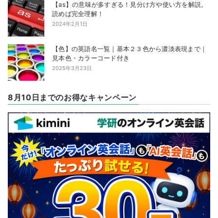
【as】の意味が多すぎる！見分け方や使い方を解説。
読めば完全理解！
2024年2月1日
【色】の英語名一覧｜基本２３色から濃淡表現まで｜
見本色・カラーコード付き
2025年3月23日
8月10日までのお得なキャンペーン