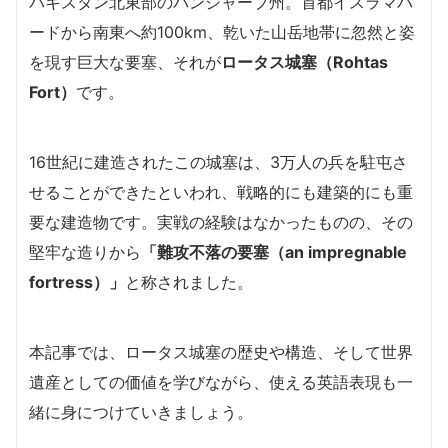
パキスタン北東部のパンジャーブ州。首都イスラマバ
ードから南東へ約100km、乾いた山岳地帯に忽然と姿
を現す巨大な要塞、それが
ロータス城塞（Rohtas
Fort）
です。
16世紀に建造されたこの城塞は、3万人の兵を駐屯さ
せることができたといわれ、戦略的にも建築的にも重
要な建造物です。実戦の経験はなかったものの、その
堅牢な造りから
「難攻不落の要塞（an impregnable
fortress）」
と称されました。
本記事では、ロータス城塞の歴史や構造、そして世界
遺産としての価値を学びながら、使える英語表現も一
緒に身につけていきましょう。