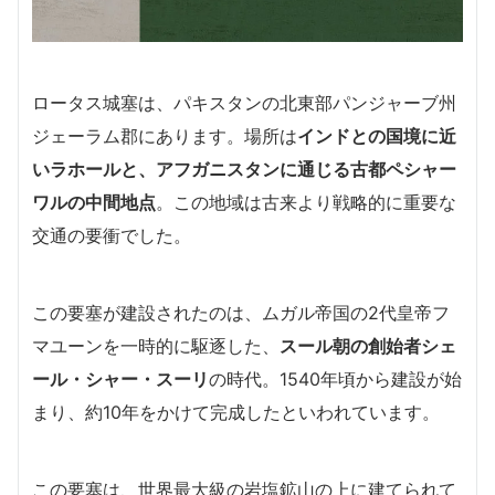
ロータス城塞は、パキスタンの北東部パンジャーブ州
ジェーラム郡にあります。場所は
インドとの国境に近
いラホールと、アフガニスタンに通じる古都ペシャー
ワルの中間地点
。この地域は古来より戦略的に重要な
交通の要衝でした。
この要塞が建設されたのは、ムガル帝国の2代皇帝フ
マユーンを一時的に駆逐した、
スール朝の創始者シェ
ール・シャー・スーリ
の時代。1540年頃から建設が始
まり、約10年をかけて完成したといわれています。
この要塞は、世界最大級の岩塩鉱山の上に建てられて