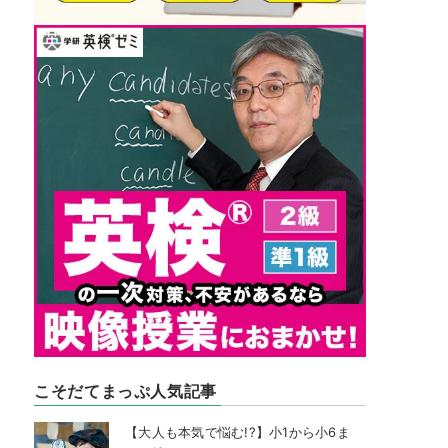
こそだてまっぷ人気記事
【大人も本気で悩む!?】小1から小6ま