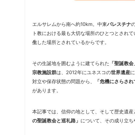
エルサレムから南へ約10km。中東
パレスチナ
ト教における最も大切な場所のひとつとされて
生
した場所とされているからです。
その生誕地を囲むように建てられた
「聖誕教会
宗教施設群
は、2012年にユネスコの
世界遺産
に
対立や保存状態の問題から、
「危機にさらされ
があります。
本記事では、信仰の地として、そして歴史遺産
の聖誕教会と巡礼路」
について、その成り立ち