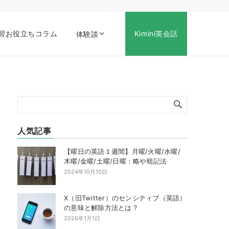
習お役立ちコラム
Kimini英会話
体験談
人気記事
【曜日の英語１週間】月曜/火曜/水曜/
木曜/金曜/土曜/日曜：略や暗記法
2024年10月10日
X（旧Twitter）のセンシティブ（英語）
の意味と解除方法とは？
2026年1月1日