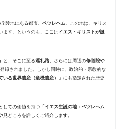
の丘陵地にある都市、
ベツレヘム
。この地は、キリス
います。というのも、ここは
イエス・キリストが誕
」
と、そこに至る
巡礼路
、さらには周辺の
修道院や
登録されました。しかし同時に、政治的・宗教的な
ている世界遺産（危機遺産）」
にも指定された歴史
としての価値を持つ
「イエス生誕の地：ベツレヘム
や見どころを詳しくご紹介します。