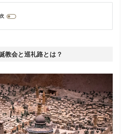
次
誕教会と巡礼路とは？