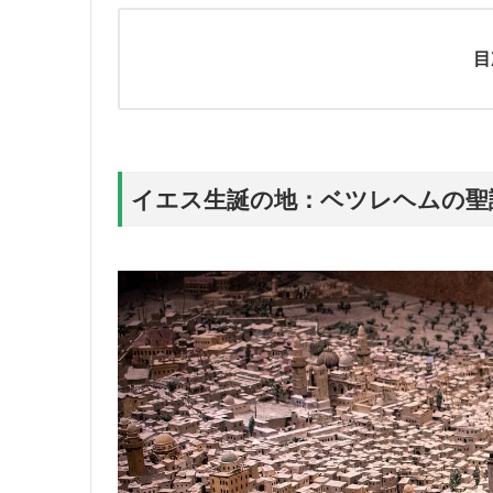
目
イエス生誕の地：ベツレヘムの聖