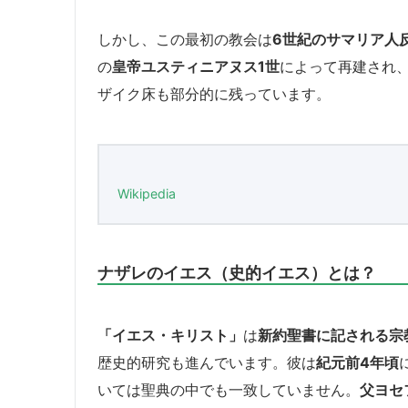
しかし、この最初の教会は
6世紀のサマリア人
の
皇帝ユスティニアヌス1世
によって再建され
ザイク床も部分的に残っています。
Wikipedia
ナザレのイエス（史的イエス）とは？
「イエス・キリスト」
は
新約聖書に記される宗
歴史的研究も進んでいます。彼は
紀元前4年頃
いては聖典の中でも一致していません。
父ヨセ