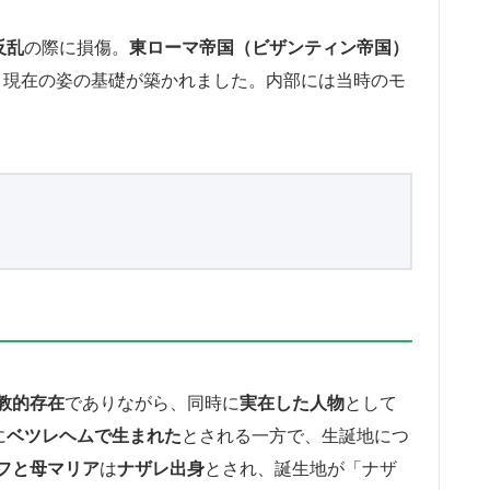
反乱
の際に損傷。
東ローマ帝国（ビザンティン帝国）
、現在の姿の基礎が築かれました。内部には当時のモ
教的存在
でありながら、同時に
実在した人物
として
に
ベツレヘムで生まれた
とされる一方で、生誕地につ
フと母マリア
は
ナザレ出身
とされ、誕生地が「ナザ