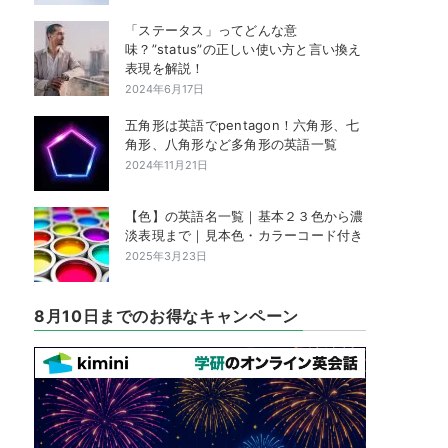
「ステータス」ってどんな意
味？”status”の正しい使い方と言い換え
表現を解説！
2024年6月17日
五角形は英語でpentagon！六角形、七
角形、八角形など多角形の英語一覧
2024年11月21日
【色】の英語名一覧｜基本２３色から濃
淡表現まで｜見本色・カラーコード付き
2025年3月23日
8月10日までのお得なキャンペーン