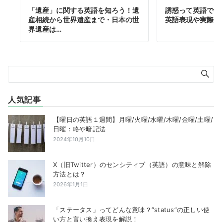
「遺産」に関する英語を知ろう！遺
誘惑って英語でな
産相続から世界遺産まで・日本の世
英語表現や実際の
界遺産は…
人気記事
【曜日の英語１週間】月曜/火曜/水曜/木曜/金曜/土曜/
日曜：略や暗記法
2024年10月10日
X（旧Twitter）のセンシティブ（英語）の意味と解除
方法とは？
2026年1月1日
「ステータス」ってどんな意味？”status”の正しい使
い方と言い換え表現を解説！