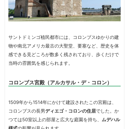
サントドミンゴ植民都市には、コロンブスゆかりの建
物や南北アメリカ最古の大聖堂、要塞など、歴史を体
感できる見どころが数多く残されており、歩くだけで
当時の雰囲気を感じられます。
コロンブス宮殿（アルカサル・デ・コロン）
1509年から1514年にかけて建設されたこの宮殿は、
コロンブスの長男
ディエゴ・コロンの住居
でした。か
つては50室以上の部屋と広大な庭園を持ち、
ムデハル
様式
の影響が見られます。