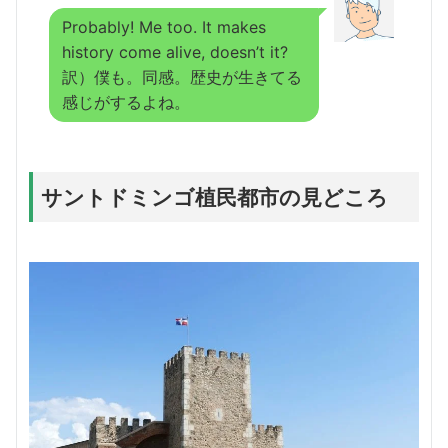
Probably! Me too. It makes
history come alive, doesn’t it?
訳）僕も。同感。歴史が生きてる
感じがするよね。
サントドミンゴ植民都市の見どころ