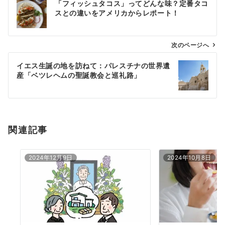
「フィッシュタコス」ってどんな味？定番タコ
稿
スとの違いをアメリカからレポート！
ナ
ビ
ゲ
次のページへ
ー
イエス生誕の地を訪ねて：パレスチナの世界遺
シ
産「ベツレヘムの聖誕教会と巡礼路」
ョ
ン
関連記事
2024年12月9日
2024年10月8日