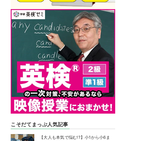
こそだてまっぷ人気記事
【大人も本気で悩む!?】小1から小6ま