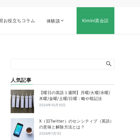
習お役立ちコラム
Kimini英会話
体験談
人気記事
【曜日の英語１週間】月曜/火曜/水曜/
木曜/金曜/土曜/日曜：略や暗記法
2024年10月10日
X（旧Twitter）のセンシティブ（英語）
の意味と解除方法とは？
2026年1月1日