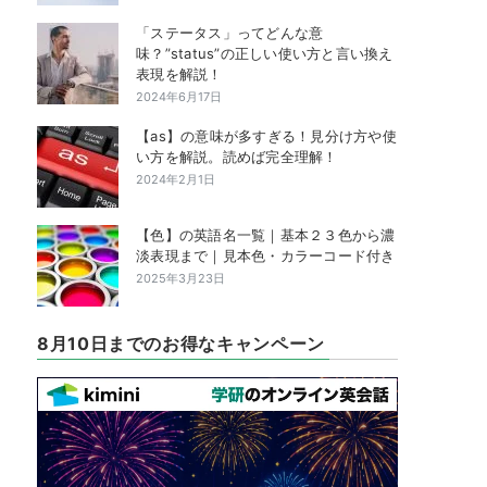
「ステータス」ってどんな意
味？”status”の正しい使い方と言い換え
表現を解説！
2024年6月17日
【as】の意味が多すぎる！見分け方や使
い方を解説。読めば完全理解！
2024年2月1日
【色】の英語名一覧｜基本２３色から濃
淡表現まで｜見本色・カラーコード付き
2025年3月23日
8月10日までのお得なキャンペーン