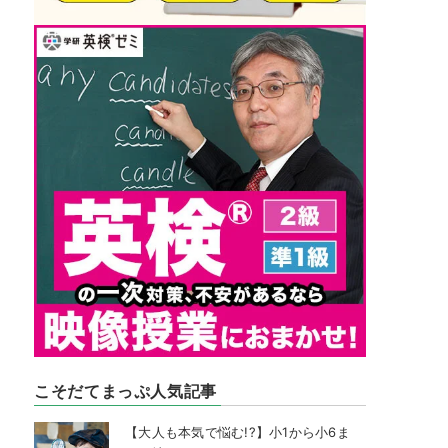
こそだてまっぷ人気記事
【大人も本気で悩む!?】小1から小6ま