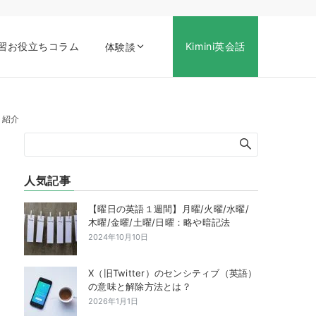
習お役立ちコラム
Kimini英会話
体験談
く紹介
人気記事
【曜日の英語１週間】月曜/火曜/水曜/
木曜/金曜/土曜/日曜：略や暗記法
2024年10月10日
X（旧Twitter）のセンシティブ（英語）
の意味と解除方法とは？
2026年1月1日