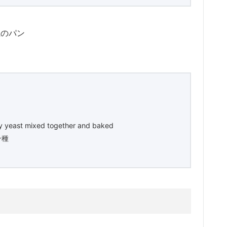
系のパン
lly yeast mixed together and baked
一種