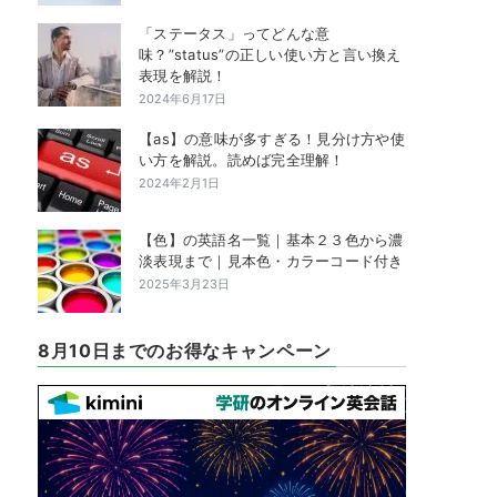
「ステータス」ってどんな意
味？”status”の正しい使い方と言い換え
表現を解説！
2024年6月17日
【as】の意味が多すぎる！見分け方や使
い方を解説。読めば完全理解！
2024年2月1日
【色】の英語名一覧｜基本２３色から濃
淡表現まで｜見本色・カラーコード付き
2025年3月23日
8月10日までのお得なキャンペーン