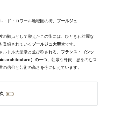
ル・ド・ロワール地域圏の街、
ブールジュ
教の拠点として栄えたこの街には、ひときわ壮麗な
も登録されている
ブールジュ大聖堂
です。
ャルトル大聖堂と並び称される、
フランス・ゴシッ
ic architecture）の一つ
。荘厳な外観、息をのむス
世の信仰と芸術の高さを今に伝えています。
次