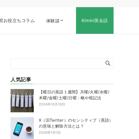
習お役立ちコラム
Kimini英会話
体験談
人気記事
【曜日の英語１週間】月曜/火曜/水曜/
木曜/金曜/土曜/日曜：略や暗記法
2024年10月10日
X（旧Twitter）のセンシティブ（英語）
の意味と解除方法とは？
2026年1月1日