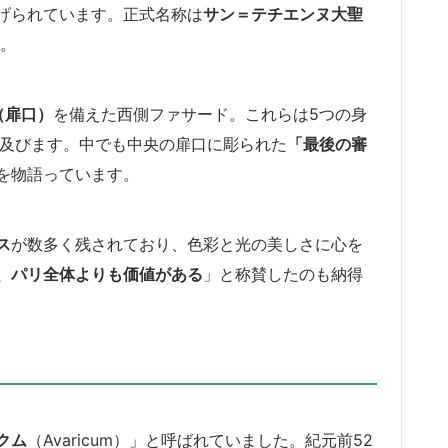
げられています。正式名称は
サン＝テチエンヌ大聖
。
（扉口）
を備えた西側ファサード。これらは5つの身
も及びます。中でも中央の扉口に彫られた
「最後の審
を物語っています。
ス
が数多く残されており、色彩と光の美しさに心を
、パリ全体よりも価値がある
」と称賛したのも納得
クム
（Avaricum）」と呼ばれていました。紀元前52