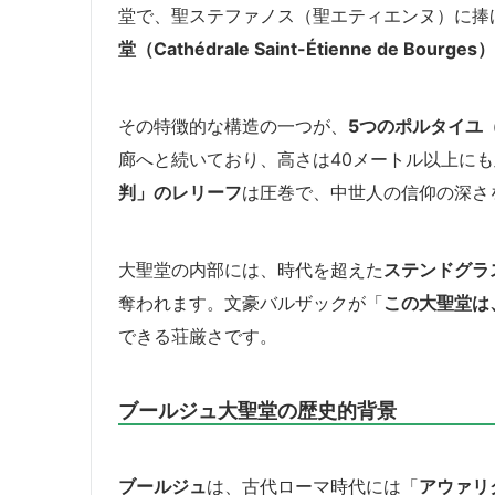
堂で、聖ステファノス（聖エティエンヌ）に捧
堂（Cathédrale Saint-Étienne de Bourges）
その特徴的な構造の一つが、
5つのポルタイユ
廊へと続いており、高さは40メートル以上に
判」のレリーフ
は圧巻で、中世人の信仰の深さ
大聖堂の内部には、時代を超えた
ステンドグラ
奪われます。文豪バルザックが「
この大聖堂は
できる荘厳さです。
ブールジュ大聖堂の歴史的背景
ブールジュ
は、古代ローマ時代には「
アウァリ