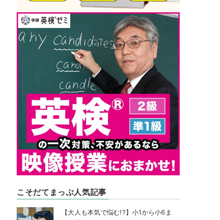
こそだてまっぷ人気記事
【大人も本気で悩む!?】小1から小6ま