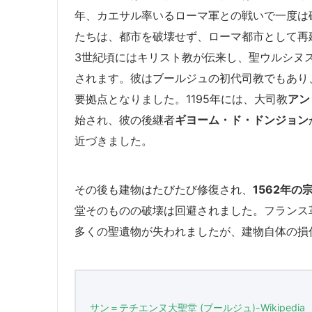
年、カエサル率いるローマ軍との戦いで一度は
たちは、都市を破壊せず、ローマ都市として再
3世紀頃にはキリスト教が伝来し、聖ウルシヌス（S
されます。彼はブールジュの初代司教でもあり
要拠点となりました。1195年には、大司教
アン
始され、彼の後継者
ギヨーム・ド・ドンジョン
近づきました。
その後も建物はたびたび修復され、
1562年の
堂そのものの破壊は回避されました。フランス
多くの聖遺物が失われましたが、建物自体の損
サン＝テチエンヌ大聖堂 (ブールジュ)-Wikipedia