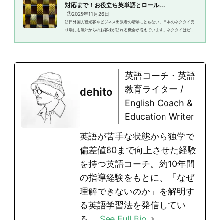
対応まで！お役立ち英単語とロール...
🕒️2025年11月26日
訪日外国人観光客やビジネス出張者の増加にともない、日本のネクタイ売
り場にも海外からのお客様が訪れる機会が増えています。ネクタイはビジ
ネスやフォーマルな場で欠かせないアイテムであり、素材や柄、色の選び
方、結び方の提案まで幅広い接...
英語コーチ・英語
教育ライター /
dehito
English Coach &
Education Writer
英語が苦手な状態から独学で
偏差値80まで向上させた経験
を持つ英語コーチ。約10年間
の指導経験をもとに、「なぜ
理解できないのか」を解明す
る英語学習法を発信してい
る。
See Full Bio