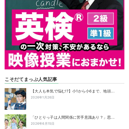
こそだてまっぷ人気記事
【大人も本気で悩む!?】小1から小6まで、地頭...
2026年1月26日
「ひとりっ子は人間関係に苦手意識あり？」思...
2026年6月15日