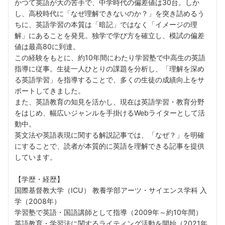
かつて英語が大の苦手で、中学時代の偏差値は30台。しか
し、高校時代に「なぜ理解できないのか？」を突き詰めるう
ちに、英語学習の本質は「暗記」ではなく「イメージの理
解」にあることを発見。独学で学び方を確立し、模試の偏差
値は最高80に到達。
この経験をもとに、約10年間にわたり学習塾で中高生の英語
指導に従事。生徒一人ひとりの課題を分析し、「理解を深め
る英語学習」を指導することで、多くの生徒の成績向上をサ
ポートしてきました。
また、英語教育の知見を活かし、現在は英語学習・教育分野
をはじめ、幅広いジャンルを手掛けるWebライターとして活
動中。
英文法や英語表現に関する解説記事では、「なぜ？」を明確
にすることで、読者が本質的に英語を理解できる記事を提供
しています。
【学歴・経歴】
国際基督教大学（ICU） 教養学部アーツ・サイエンス学科 入
学（2008年）
学習塾で英語・国語講師として指導（2009年～約10年間）
英語教育・学習法に関するライティング活動を開始（2021年