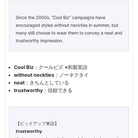
Since the 2000s, “Cool Biz” campaigns have
encouraged styles without neckties in summer, but
many still choose to wear them to convey a neat and
trustworthy impression.
Cool Biz
：クールビズ ※和製英語
without neckties
：ノーネクタイ
neat
：きちんとしている
trustworthy
：信頼できる
【ピックアップ単語】
trustworthy