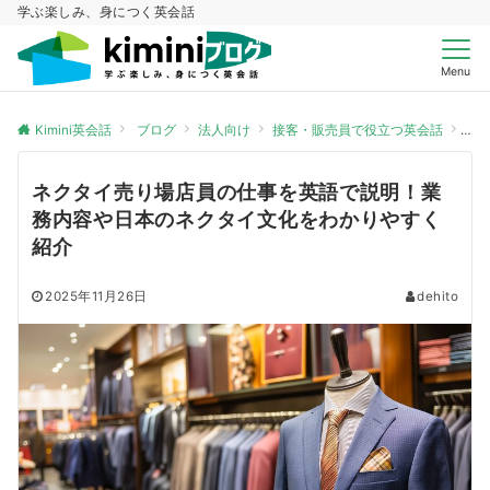
学ぶ楽しみ、身につく英会話
Menu
Kimini英会話
ブログ
法人向け
接客・販売員で役立つ英会話
ネ
ネクタイ売り場店員の仕事を英語で説明！業
務内容や日本のネクタイ文化をわかりやすく
紹介
2025年11月26日
dehito