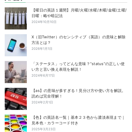
【曜日の英語１週間】月曜/火曜/水曜/木曜/金曜/土曜/
日曜：略や暗記法
2024年10月10日
X（旧Twitter）のセンシティブ（英語）の意味と解除
方法とは？
2026年1月1日
「ステータス」ってどんな意味？”status”の正しい使
い方と言い換え表現を解説！
2024年6月17日
【as】の意味が多すぎる！見分け方や使い方を解説。
読めば完全理解！
2024年2月1日
【色】の英語名一覧｜基本２３色から濃淡表現まで｜
見本色・カラーコード付き
2025年3月23日