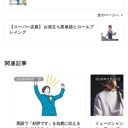
ナ
ビ
ゲ
次のページへ
ー
【スーパー店員】 お役立ち英単語とロールプ
シ
レイング
ョ
ン
関連記事
2026年6月16日
2026年3月27日
英語で「好評です」を自然に伝える
ミュージシャンの