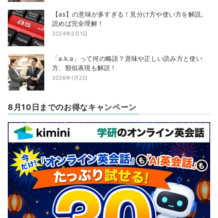
【as】の意味が多すぎる！見分け方や使い方を解説。
読めば完全理解！
2024年2月1日
「a.k.a」って何の略語？意味や正しい読み方と使い
方、類似表現も解説！
2026年1月2日
8月10日までのお得なキャンペーン