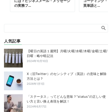
には？ビジネスメール・メッセージ
コーディング・ラ
の実務フ…
英単語と…
人気記事
【曜日の英語１週間】月曜/火曜/水曜/木曜/金曜/土曜/
日曜：略や暗記法
2024年10月10日
X（旧Twitter）のセンシティブ（英語）の意味と解除
方法とは？
2026年1月1日
「ステータス」ってどんな意味？”status”の正しい使
い方と言い換え表現を解説！
2024年6月17日