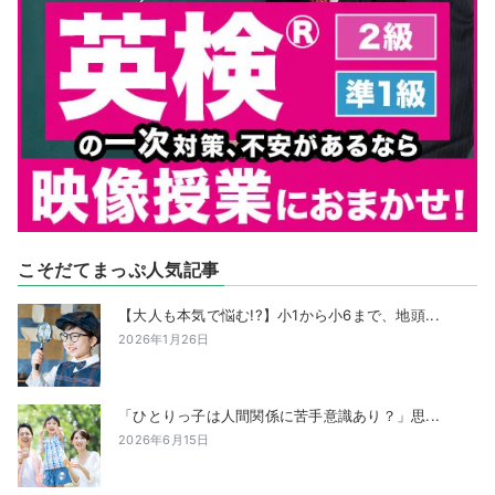
こそだてまっぷ人気記事
【大人も本気で悩む!?】小1から小6まで、地頭...
2026年1月26日
「ひとりっ子は人間関係に苦手意識あり？」思...
2026年6月15日