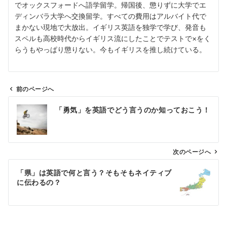
でオックスフォードへ語学留学。帰国後、懲りずに大学でエ
ディンバラ大学へ交換留学。すべての費用はアルバイト代で
まかない現地で大放出。イギリス英語を独学で学び、発音も
スペルも高校時代からイギリス流にしたことでテストで×をく
らうもやっぱり懲りない。今もイギリスを推し続けている。
前のページへ
投
「勇気」を英語でどう言うのか知っておこう！
稿
ナ
ビ
ゲ
次のページへ
ー
「県」は英語で何と言う？そもそもネイティブ
シ
に伝わるの？
ョ
ン