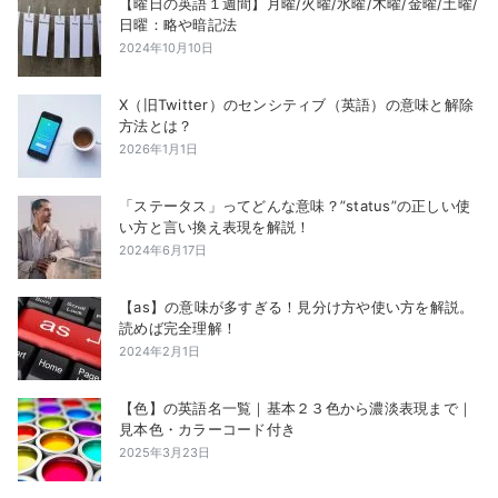
【曜日の英語１週間】月曜/火曜/水曜/木曜/金曜/土曜/
日曜：略や暗記法
2024年10月10日
X（旧Twitter）のセンシティブ（英語）の意味と解除
方法とは？
2026年1月1日
「ステータス」ってどんな意味？”status”の正しい使
い方と言い換え表現を解説！
2024年6月17日
【as】の意味が多すぎる！見分け方や使い方を解説。
読めば完全理解！
2024年2月1日
【色】の英語名一覧｜基本２３色から濃淡表現まで｜
見本色・カラーコード付き
2025年3月23日