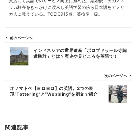
貨店にて英語でのサービス向上に努めた。結婚後、夫のアメ
リカ駐在をきっかけに渡米し英語学習の傍ら日本語をアメリ
カ人に教えている。TOEIC915点。英検準一級。
前のページへ
投
インドネシアの世界遺産「ボロブドゥール寺院
稿
遺跡群」とは？歴史や見どころを英語で！
ナ
ビ
ゲ
次のページへ
ー
オノマトペ【ヨロヨロ】の英語。2つの表
シ
現”Tottering”と”Wobbling”を例文で紹介
ョ
ン
関連記事