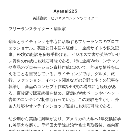
Ayana1225
英語翻訳・ビジネスコンテンツライター
フリーランスライター・翻訳家
翻訳とライティングを中心に活動するフリーランスのプロフ
ェッショナル。英語と日本語を駆使し、企業サイトや観光記
事、PR文の翻訳を多数手掛ける。ビジネス文書や英語プレゼ
ン資料の作成にも対応可能である。特に企業Webコンテンツ
や商品のプロモーション資料作成において、的確な情報を伝
えることを重視している。ライティングでは、グルメ、旅
行、ファッション、イベント関連などの分野で多くの記事を
執筆し、商品のコンセプト作成やPR文の構成にも経験があ
る。百貨店で販売統括を務め、店舗のWebページやイベント
告知のコンテンツ制作も行っていた。この経験を生かし、外
国人対応やオンラインショップ運営にも対応可能である。
幼少期から英語に興味があり、アメリカの大学へ1年交換留学
し英語力を磨く。早稲田大学院政治学修士号取得後、都内百