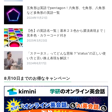
五角形は英語でpentagon！六角形、七角形、八角形
など多角形の英語一覧
2024年11月21日
【色】の英語名一覧｜基本２３色から濃淡表現まで｜
見本色・カラーコード付き
2025年3月23日
「ステータス」ってどんな意味？”status”の正しい使
い方と言い換え表現を解説！
2024年6月17日
8月10日までのお得なキャンペーン