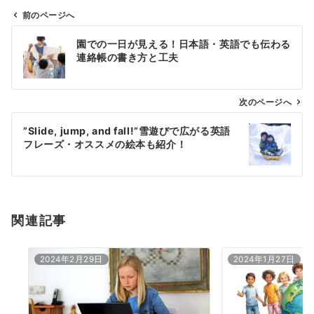
前のページへ
投
園での一日が見える！日本語・英語でも伝わる
稿
連絡帳の書き方と工夫
ナ
ビ
ゲ
次のページへ
ー
”Slide, jump, and fall!”雪遊びで広がる英語
シ
フレーズ・オススメの絵本も紹介！
ョ
ン
関連記事
2024年2月29日
2024年1月27日