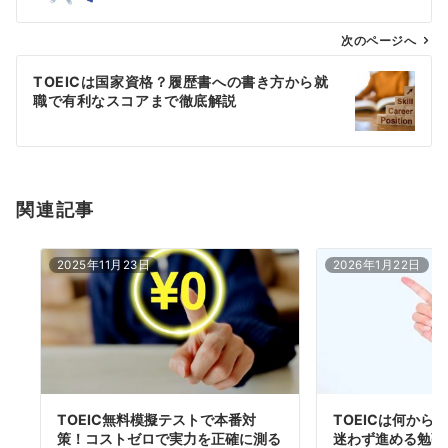
ビ
ゲ
次のページへ
ー
TOEICは国家資格？履歴書への書き方から就
シ
職で有利なスコアまで徹底解説
ョ
ン
関連記事
2025年11月23日
2026年1月22日
TOEIC無料模擬テストで本番対
TOEICは何から
策！コストゼロで実力を正確に測る
迷わず進める勉強