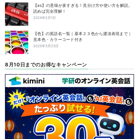
【as】の意味が多すぎる！見分け方や使い方を解説。
読めば完全理解！
2024年2月1日
【色】の英語名一覧｜基本２３色から濃淡表現まで｜
見本色・カラーコード付き
2025年3月23日
8月10日までのお得なキャンペーン