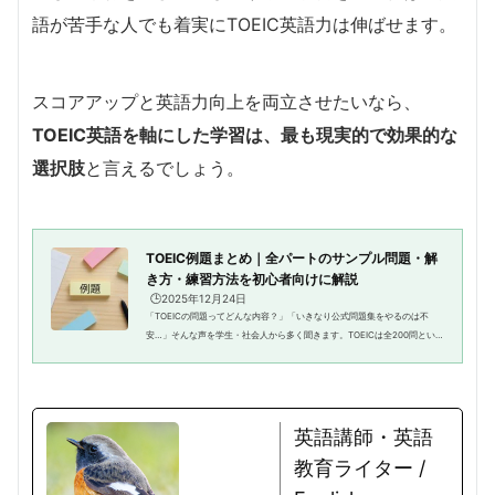
語が苦手な人でも着実にTOEIC英語力は伸ばせます。
スコアアップと英語力向上を両立させたいなら、
TOEIC英語を軸にした学習は、最も現実的で効果的な
選択肢
と言えるでしょう。
TOEIC例題まとめ｜全パートのサンプル問題・解
き方・練習方法を初心者向けに解説
🕒️2025年12月24日
「TOEICの問題ってどんな内容？」「いきなり公式問題集をやるのは不
安…」そんな声を学生・社会人から多く聞きます。TOEICは全200問という
大規模な試験ですが、実は各パートには決まったパターンがあります。最
初から難しい問題集に手を出すより...
英語講師・英語
教育ライター /