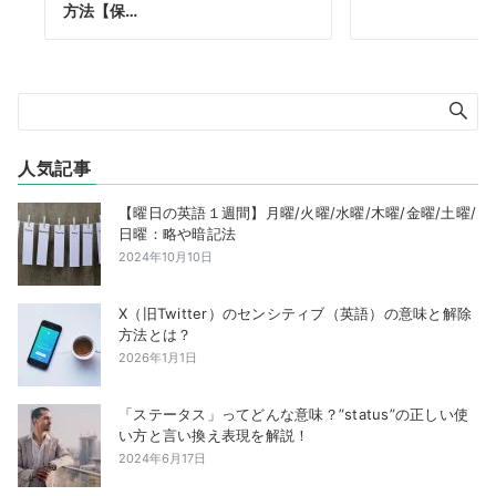
方法【保…
人気記事
【曜日の英語１週間】月曜/火曜/水曜/木曜/金曜/土曜/
日曜：略や暗記法
2024年10月10日
X（旧Twitter）のセンシティブ（英語）の意味と解除
方法とは？
2026年1月1日
「ステータス」ってどんな意味？”status”の正しい使
い方と言い換え表現を解説！
2024年6月17日