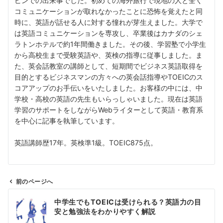
ピンでの出来事でした。初めての海外旅行で現地の人と全く
コミュニケーションが取れなかったことに恐怖を覚えたと同
時に、英語が話せる人に対する憧れが芽生えました。大学で
は英語コミュニケーションを専攻し、卒業後はカナダのシェ
ラトンホテルで約1年間働きました。その後、学習塾で小学生
から高校生まで受験英語や、英検の指導に従事しました。ま
た、英会話教室の講師として、短期間でビジネス英語取得を
目的とするビジネスマンの方々への英会話指導やTOEICのス
コアアップのお手伝いをいたしました。お客様の中には、中
学校・高校の英語の先生もいらっしゃいました。現在は英語
学習のサポートをしながらWebライターとして英語・教育系
を中心に記事を執筆しています。
英語講師歴17年。英検準1級。TOEIC875点。
前のページへ
投
中学生でもTOEICは受けられる？英語力の目
稿
安と勉強法をわかりやすく解説
ナ