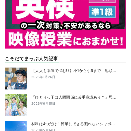
こそだてまっぷ人気記事
【大人も本気で悩む!?】小1から小6まで、地頭...
2026年1月26日
「ひとりっ子は人間関係に苦手意識あり？」思...
2026年6月15日
材料は4つだけ！簡単にできる割れないシャボ...
2023年5月14日