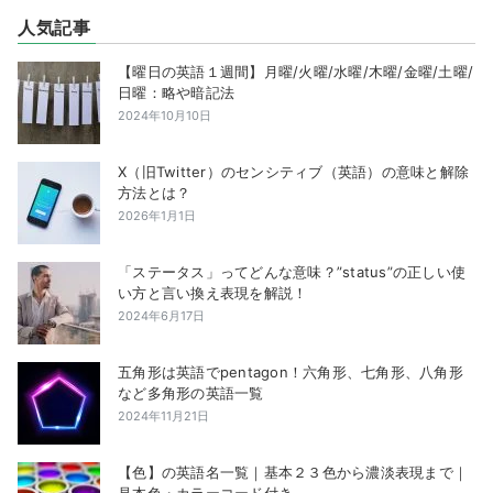
人気記事
【曜日の英語１週間】月曜/火曜/水曜/木曜/金曜/土曜/
日曜：略や暗記法
2024年10月10日
X（旧Twitter）のセンシティブ（英語）の意味と解除
方法とは？
2026年1月1日
「ステータス」ってどんな意味？”status”の正しい使
い方と言い換え表現を解説！
2024年6月17日
五角形は英語でpentagon！六角形、七角形、八角形
など多角形の英語一覧
2024年11月21日
【色】の英語名一覧｜基本２３色から濃淡表現まで｜
見本色・カラーコード付き