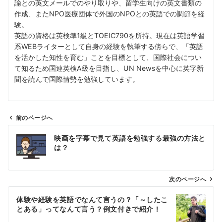
諭との英文メールでのやり取りや、留学生向けの英文書類の
作成、またNPO医療団体で外国のNPOとの英語での調節を経
験。
英語の資格は英検準1級とTOEIC790を所持。現在は英語学習
系WEBライターとして自身の経験を執筆する傍らで、「英語
を活かした知性を育む」ことを目標として、国際社会につい
て知るため国連英検A級を目指し、UN Newsを中心に英字新
聞を読んで国際情勢を勉強しています。
前のページへ
投
映画を字幕で見て英語を勉強する最強の方法と
稿
は？
ナ
ビ
ゲ
次のページへ
ー
体験や経験を英語でなんて言うの？「～したこ
シ
とある」ってなんて言う？例文付きで紹介！
ョ