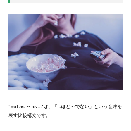
“not as ～ as …”は、「…ほど～でない」
という意味を
表す比較構文です。