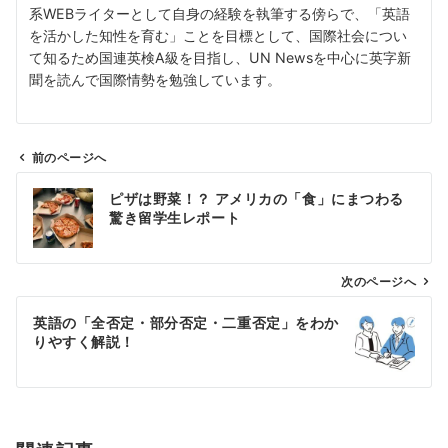
系WEBライターとして自身の経験を執筆する傍らで、「英語
を活かした知性を育む」ことを目標として、国際社会につい
て知るため国連英検A級を目指し、UN Newsを中心に英字新
聞を読んで国際情勢を勉強しています。
前のページへ
投
ピザは野菜！？ アメリカの「食」にまつわる
稿
驚き留学生レポート
ナ
ビ
ゲ
次のページへ
ー
英語の「全否定・部分否定・二重否定」をわか
シ
りやすく解説！
ョ
ン