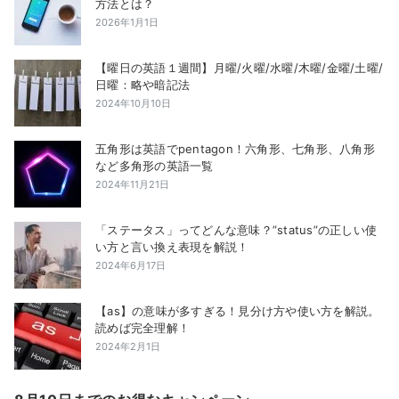
方法とは？
2026年1月1日
【曜日の英語１週間】月曜/火曜/水曜/木曜/金曜/土曜/
日曜：略や暗記法
2024年10月10日
五角形は英語でpentagon！六角形、七角形、八角形
など多角形の英語一覧
2024年11月21日
「ステータス」ってどんな意味？”status”の正しい使
い方と言い換え表現を解説！
2024年6月17日
【as】の意味が多すぎる！見分け方や使い方を解説。
読めば完全理解！
2024年2月1日