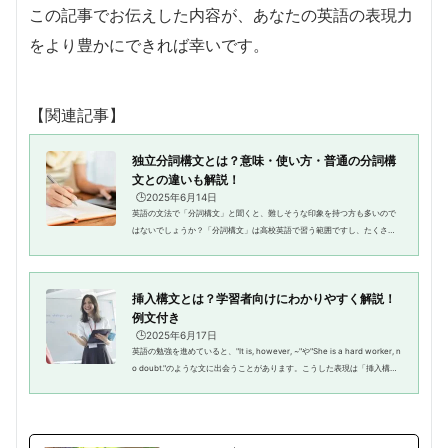
この記事でお伝えした内容が、あなたの英語の表現力
をより豊かにできれば幸いです。
【関連記事】
独立分詞構文とは？意味・使い方・普通の分詞構
文との違いも解説！
🕒️2025年6月14日
英語の文法で「分詞構文」と聞くと、難しそうな印象を持つ方も多いので
はないでしょうか？「分詞構文」は高校英語で習う範囲ですし、たくさん
の意味や用法があるので、苦手意識を持たれる方も多いでしょう。特にそ
の中でも「独立分詞構文」は、...
挿入構文とは？学習者向けにわかりやすく解説！
例文付き
🕒️2025年6月17日
英語の勉強を進めていると、"It is, however, ~"や"She is a hard worker, n
o doubt."のような文に出会うことがあります。こうした表現は「挿入構
文」と呼ばれ、英語らしい自然な表現を身につけるためにとても重要で
す。こ...