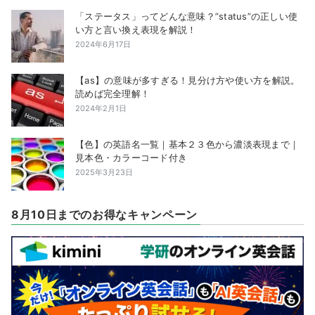
「ステータス」ってどんな意味？”status”の正しい使
い方と言い換え表現を解説！
2024年6月17日
【as】の意味が多すぎる！見分け方や使い方を解説。
読めば完全理解！
2024年2月1日
【色】の英語名一覧｜基本２３色から濃淡表現まで｜
見本色・カラーコード付き
2025年3月23日
8月10日までのお得なキャンペーン