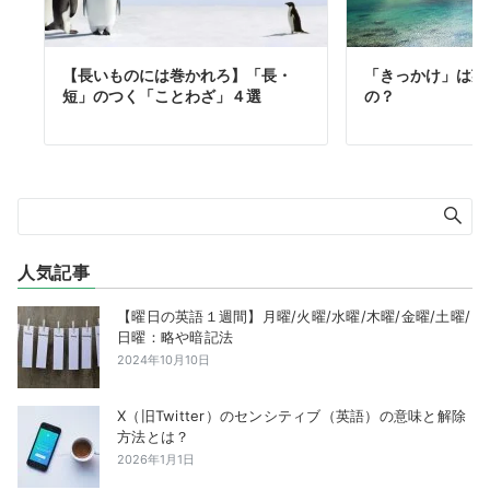
【長いものには巻かれろ】「長・
「きっかけ」は英
短」のつく「ことわざ」４選
の？
人気記事
【曜日の英語１週間】月曜/火曜/水曜/木曜/金曜/土曜/
日曜：略や暗記法
2024年10月10日
X（旧Twitter）のセンシティブ（英語）の意味と解除
方法とは？
2026年1月1日