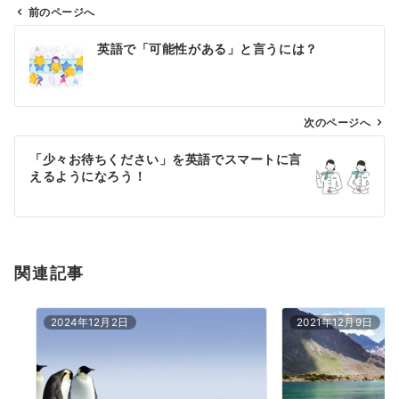
前のページへ
投
英語で「可能性がある」と言うには？
稿
ナ
ビ
ゲ
次のページへ
ー
「少々お待ちください」を英語でスマートに言
シ
えるようになろう！
ョ
ン
関連記事
2024年12月2日
2021年12月9日