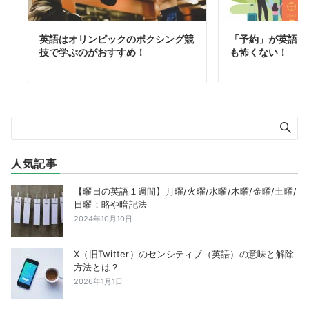
英語はオリンピックのボクシング競
「予約」が英語で
技で学ぶのがおすすめ！
も怖くない！
人気記事
【曜日の英語１週間】月曜/火曜/水曜/木曜/金曜/土曜/
日曜：略や暗記法
2024年10月10日
X（旧Twitter）のセンシティブ（英語）の意味と解除
方法とは？
2026年1月1日