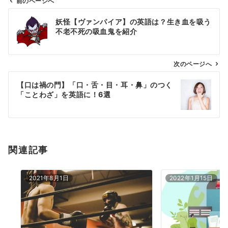
前のページへ
投
妖怪【ヴァンパイア】の英語は？生き血を吸う
稿
不老不死の吸血鬼を紹介
ナ
ビ
ゲ
次のページへ
ー
【口は禍の門】「口・舌・目・耳・鼻」のつく
シ
「ことわざ」を英語に！6選
ョ
ン
関連記事
2021年8月1日
2022年1月15日