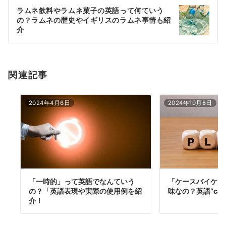
ー
ラムネ飲料やラムネ菓子の英語って何ていう
シ
の？ラムネの歴史やイギリスのラムネ事情も紹
ョ
介
ン
関連記事
2024年4月6日
2024年10月8日
「一時的」って英語でなんていう
「ケースバイケー
の？「英語表現や実際の使用例を紹
味なの？英語”case 
介！