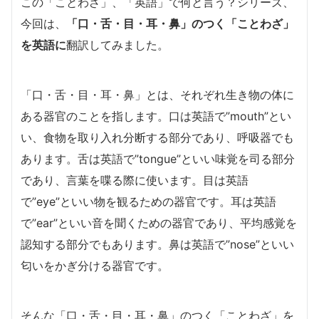
この「ことわざ」、「英語」で何と言う？シリーズ、
今回は、
「口・舌・目・耳・鼻」のつく「ことわざ」
を英語に
翻訳してみました。
「口・舌・目・耳・鼻」とは、それぞれ生き物の体に
ある器官のことを指します。口は英語で”mouth”とい
い、食物を取り入れ分断する部分であり、呼吸器でも
あります。舌は英語で”tongue”といい味覚を司る部分
であり、言葉を喋る際に使います。目は英語
で”eye”といい物を観るための器官です。耳は英語
で”ear”といい音を聞くための器官であり、平均感覚を
認知する部分でもあります。鼻は英語で”nose”といい
匂いをかぎ分ける器官です。
そんな「口・舌・目・耳・鼻」のつく「ことわざ」を