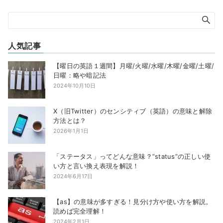
人気記事
【曜日の英語１週間】月曜/火曜/水曜/木曜/金曜/土曜/
日曜：略や暗記法
2024年10月10日
X（旧Twitter）のセンシティブ（英語）の意味と解除
方法とは？
2026年1月1日
「ステータス」ってどんな意味？”status”の正しい使
い方と言い換え表現を解説！
2024年6月17日
【as】の意味が多すぎる！見分け方や使い方を解説。
読めば完全理解！
2024年2月1日